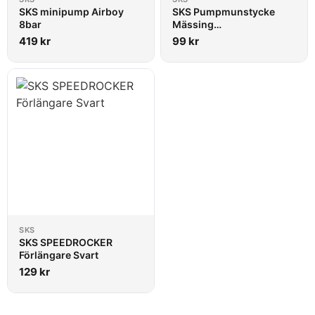
SKS minipump Airboy
SKS Pumpmunstycke
8bar
Mässing
Presta/Racerventil
419
kr
99
kr
SKS
SKS SPEEDROCKER
Förlängare Svart
129
kr