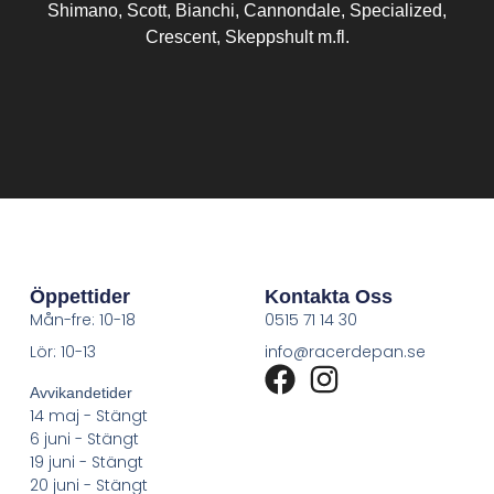
Shimano, Scott, Bianchi, Cannondale, Specialized,
Crescent, Skeppshult m.fl.
Öppettider
Kontakta Oss
Mån-fre: 10-18
0515 71 14 30
Lör: 10-13
info@racerdepan.se
Avvikandetider
14 maj - Stängt
6 juni - Stängt
19 juni - Stängt
20 juni - Stängt