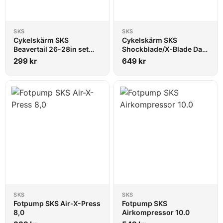
SKS
SKS
Cykelskärm SKS
Cykelskärm SKS
Beavertail 26-28in set
Shockblade/X-Blade Dark
Svart
26/27,5" set
299
kr
649
kr
SKS
SKS
Fotpump SKS Air-X-Press
Fotpump SKS
8,0
Airkompressor 10.0