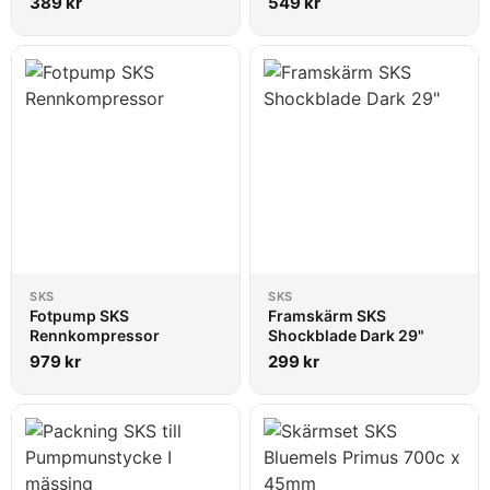
389
kr
549
kr
SKS
SKS
Fotpump SKS
Framskärm SKS
Rennkompressor
Shockblade Dark 29"
979
kr
299
kr