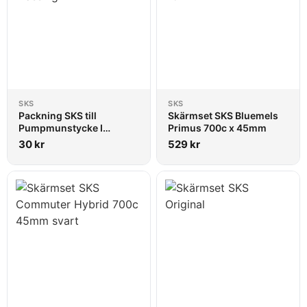
SKS
SKS
Packning SKS till
Skärmset SKS Bluemels
Pumpmunstycke I
Primus 700c x 45mm
mässing
30
kr
529
kr