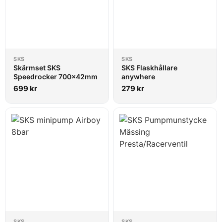
SKS
SKS
Skärmset SKS
SKS Flaskhållare
Speedrocker 700x42mm
anywhere
699
kr
279
kr
SKS
SKS