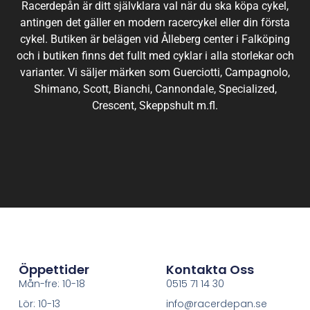
Racerdepån är ditt självklara val när du ska köpa cykel,
antingen det gäller en modern racercykel eller din första
cykel. Butiken är belägen vid Ålleberg center i Falköping
och i butiken finns det fullt med cyklar i alla storlekar och
varianter. Vi säljer märken som Guerciotti, Campagnolo,
Shimano, Scott, Bianchi, Cannondale, Specialized,
Crescent, Skeppshult m.fl.
Öppettider
Kontakta Oss
Mån-fre: 10-18
0515 71 14 30
Lör: 10-13
info@racerdepan.se