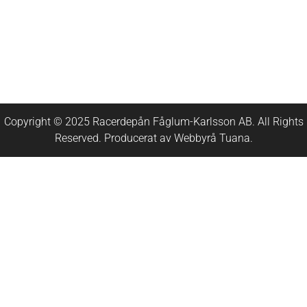
Copyright © 2025 Racerdepån Fåglum-Karlsson AB. All Rights
Reserved. Producerat av
Webbyrå
Tuana
.​