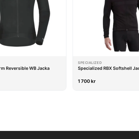
SPECIALIZED
rm Reversible WB Jacka
Specialized RBX Softshell Ja
1 700
kr