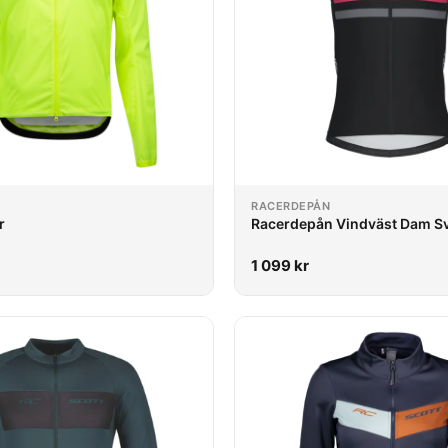
RACERDEPÅN
r
Racerdepån Vindväst Dam Sv
1 099
kr