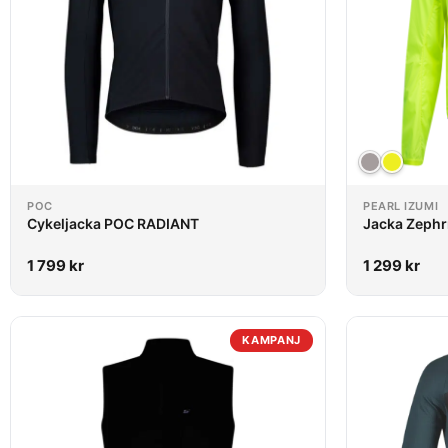
POC
PEARL IZUMI
Cykeljacka POC RADIANT
Jacka Zephr
1 799
kr
1 299
kr
KAMPANJ