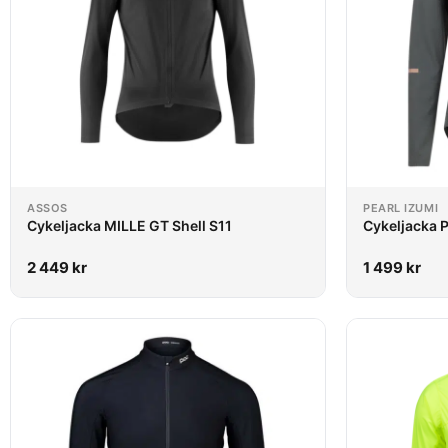
ASSOS
PEARL IZUMI
Cykeljacka MILLE GT Shell S11
Cykeljacka 
2 449
kr
1 499
kr