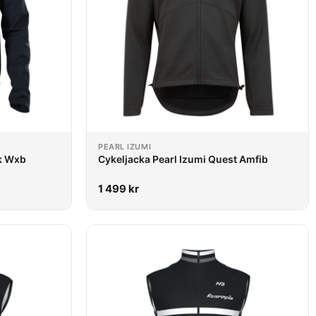
PEARL IZUMI
ck Wxb
Cykeljacka Pearl Izumi Quest Amfib
1 499
kr