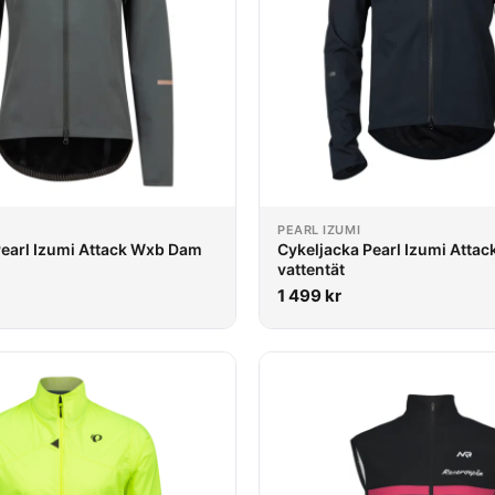
PEARL IZUMI
Pearl Izumi Attack Wxb Dam
Cykeljacka Pearl Izumi Atta
vattentät
1 499
kr