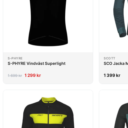
S-PHYRE
SCOTT
S-PHYRE Vindväst Superlight
SCO Jacka 
1 299
kr
1 399
kr
1 699
kr