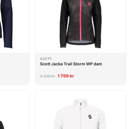
SCOTT
Scott Jacka Trail Storm WP dam
1 799
kr
3 299
kr