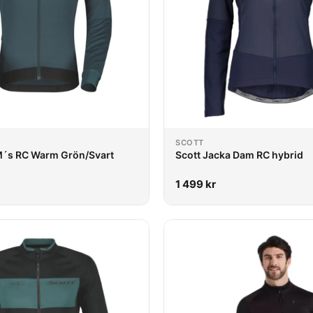
SCOTT
M´s RC Warm Grön/Svart
Scott Jacka Dam RC hybrid
1 499
kr