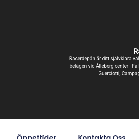
R
Racerdepån är ditt självklara val
belägen vid Ålleberg center i Fal
Guerciotti, Campag
Öppettider
Kontakta Oss