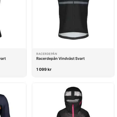
RACERDEPÅN
art
Racerdepån Vindväst Svart
1 099
kr