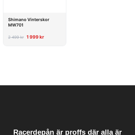
Shimano Vinterskor
MW701
1 999
kr
2 499
kr
Racerdepån är proffs där alla är