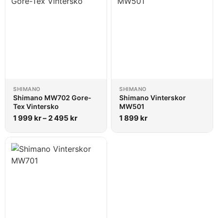
SHIMANO
SHIMANO
Shimano MW702 Gore-
Shimano Vinterskor
Tex Vintersko
MW501
1 999
kr
–
2 495
kr
1 899
kr