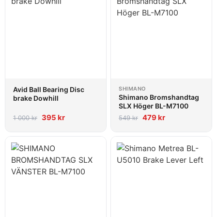
Avid Ball Bearing Disc
SHIMANO
Shimano Bromshandtag
brake Dowhill
SLX Höger BL-M7100
395
kr
479
kr
1 000
kr
549
kr