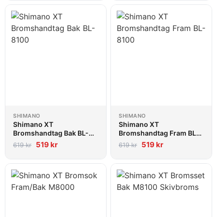
SHIMANO
SHIMANO
Shimano XT
Shimano XT
Bromshandtag Bak BL-
Bromshandtag Fram BL-
8100
8100
519
kr
519
kr
619
kr
619
kr