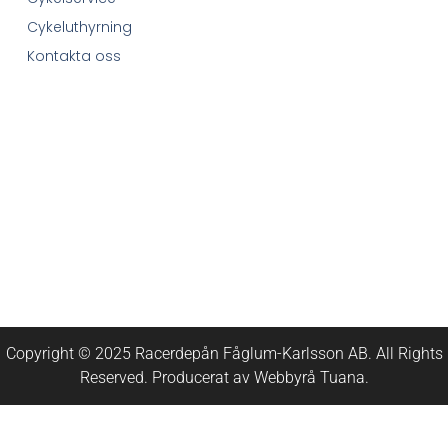
Cykeluthyrning
Kontakta oss
Copyright © 2025 Racerdepån Fåglum-Karlsson AB. All Rights
Reserved. Producerat av
Webbyrå
Tuana
.​