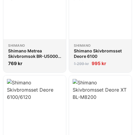
SHIMANO
SHIMANO
Shimano Metrea
Shimano Skivbromsset
Skivbromsok BR-U5000
Deore 6100
fram
769
kr
995
kr
1 299
kr