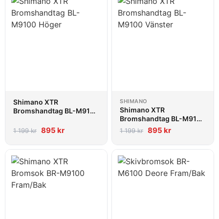
Shimano XTR
SHIMANO
Shimano XTR
Bromshandtag BL-M9100
Bromshandtag BL-M9100
Höger
Vänster
895
kr
895
kr
1 199
kr
1 199
kr