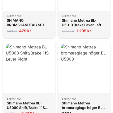
SHIMANO
SHIMANO
SHIMANO
Shimano Metrea BL-
BROMSHANDTAG SLX
U5010 Brake Lever Left
VÄNSTER BL-M7100
479
kr
1 295
kr
549
kr
1 595
kr
SHIMANO
SHIMANO
Shimano Metrea BL-
Shimano Metrea
U5060 Shift/Brake 11S
bromsreglage höger BL-
Lever Right
U5000