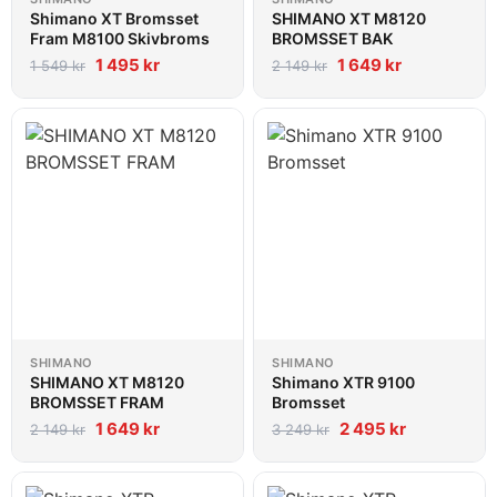
Shimano XT Bromsset
SHIMANO XT M8120
Fram M8100 Skivbroms
BROMSSET BAK
1 495
kr
1 649
kr
1 549
kr
2 149
kr
SHIMANO
SHIMANO
SHIMANO XT M8120
Shimano XTR 9100
BROMSSET FRAM
Bromsset
1 649
kr
2 495
kr
2 149
kr
3 249
kr