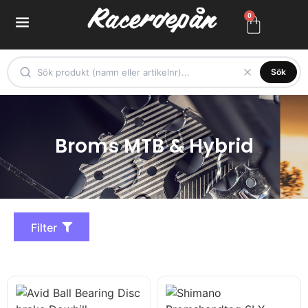
0
Sök
Broms MTB & Hybrid
Filter