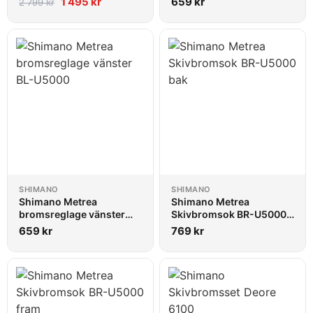
1 495
kr
659
kr
2 799
kr
SHIMANO
SHIMANO
Shimano Metrea
Shimano Metrea
bromsreglage vänster
Skivbromsok BR-U5000
BL-U5000
bak
659
kr
769
kr