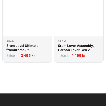
SRAM
SRAM
Sram Level Ultimate
Sram Lever Assembly,
frambromskit
Carbon Lever Gen 2
2 495
kr
1 495
kr
3 509
kr
1 809
kr