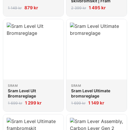
skivbromskit | Fram
879
kr
1 495
kr
1 149
kr
2 399
kr
SRAM
SRAM
Sram Level Ult
Sram Level Ultimate
Bromsreglage
bromsreglage
1 299
kr
1 149
kr
1 699
kr
1 699
kr