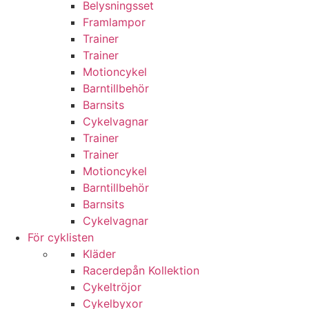
Belysningsset
Framlampor
Trainer
Trainer
Motioncykel
Barntillbehör
Barnsits
Cykelvagnar
Trainer
Trainer
Motioncykel
Barntillbehör
Barnsits
Cykelvagnar
För cyklisten
Kläder
Racerdepån Kollektion
Cykeltröjor
Cykelbyxor