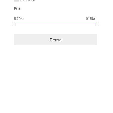
Pris
549
kr
915
kr
Rensa