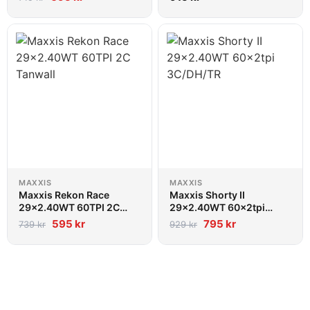
MAXXIS
MAXXIS
Maxxis Rekon Race
Maxxis Shorty II
29x2.40WT 60TPI 2C
29x2.40WT 60x2tpi
Tanwall
3C/DH/TR
595
kr
795
kr
739
kr
929
kr