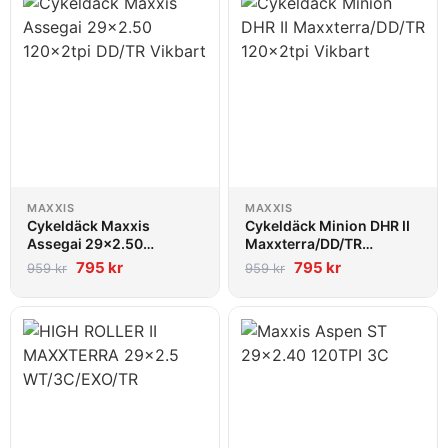
MAXXIS
MAXXIS
Cykeldäck Maxxis
Cykeldäck Minion DHR II
Assegai 29x2.50
Maxxterra/DD/TR
120x2tpi DD/TR Vikbart
120x2tpi Vikbart
795
kr
795
kr
959
kr
959
kr