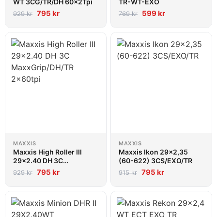
WT 3CG/TR/DH 60x2Tpi
TR-WT-EXO
795
kr
599
kr
929
kr
769
kr
MAXXIS
MAXXIS
Maxxis High Roller III
Maxxis Ikon 29x2,35
29x2.40 DH 3C
(60-622) 3CS/EXO/TR
MaxxGrip/DH/TR 2x60tpi
795
kr
795
kr
929
kr
915
kr