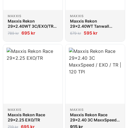
MAXXIS
MAXXIS
Maxxis Rekon
Maxxis Rekon
29x2.40WT 3C/EXO/TR
29x2.40WT Tanwall
MaxxTerra
2C/EXO/TR
695
kr
595
kr
789
kr
679
kr
MAXXIS
MAXXIS
Maxxis Rekon Race
Maxxis Rekon Race
29x2.25 EXO/TR
29x2.40 3C MaxxSpeed /
EXO / TR | 120 TPI
695
kr
915
kr
719
kr