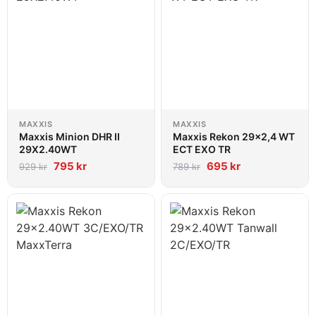
MAXXIS
MAXXIS
Maxxis Minion DHR II
Maxxis Rekon 29x2,4 WT
29X2.40WT
ECT EXO TR
795
kr
695
kr
929
kr
789
kr