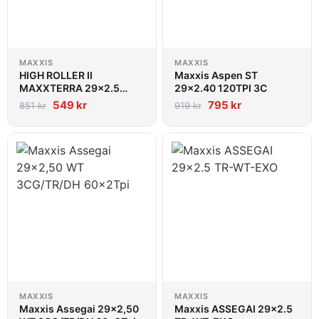
MAXXIS
MAXXIS
HIGH ROLLER II
Maxxis Aspen ST
MAXXTERRA 29x2.5
29x2.40 120TPI 3C
WT/3C/EXO/TR
549
kr
795
kr
851
kr
919
kr
MAXXIS
MAXXIS
Maxxis Assegai 29x2,50
Maxxis ASSEGAI 29x2.5