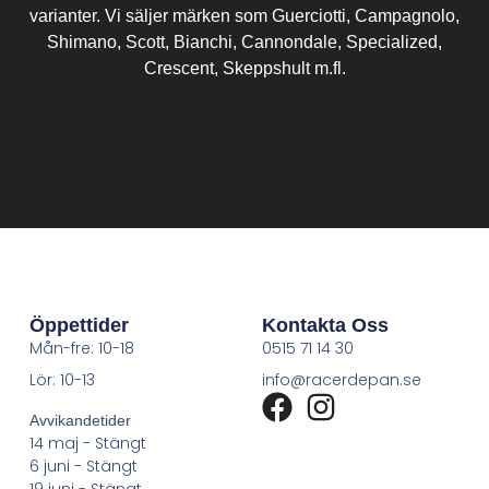
varianter. Vi säljer märken som Guerciotti, Campagnolo,
Shimano, Scott, Bianchi, Cannondale, Specialized,
Crescent, Skeppshult m.fl.
Öppettider
Kontakta Oss
Mån-fre: 10-18
0515 71 14 30
Lör: 10-13
info@racerdepan.se
Avvikandetider
14 maj - Stängt
6 juni - Stängt
19 juni - Stängt