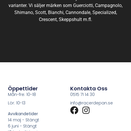
varianter. Vi säljer märken som Guerciotti, Campagnolo,
Shimano, Scott, Bianchi, Cannondale, Specialized,
Crescent, Skeppshult m.fl.
Öppettider
Kontakta Oss
Mån-fre: 10-18
0515 71 14 30
Lör: 10-13
info@racerdepan.se
Avvikandetider
14 maj - Stängt
6 juni - Stängt