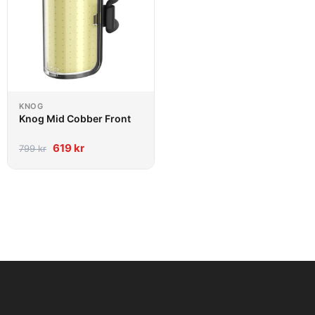
KNOG
Knog Mid Cobber Front
619
kr
799
kr