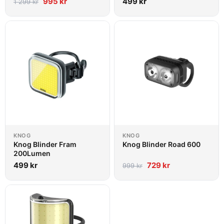
995
kr
499
kr
1 299
kr
KNOG
KNOG
Knog Blinder Fram
Knog Blinder Road 600
200Lumen
499
kr
729
kr
999
kr