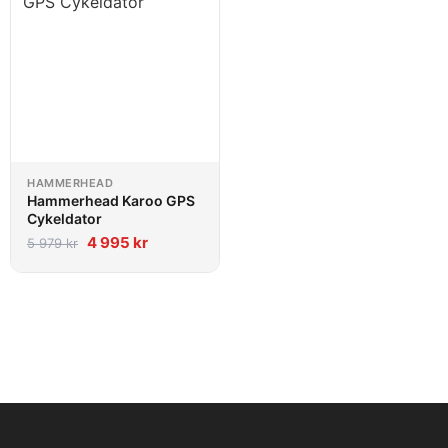
HAMMERHEAD
Hammerhead Karoo GPS
Cykeldator
4 995
kr
5 979
kr