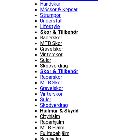
Handskar
Mössor & Kepsar
Strumpor
Underställ
Lifestyle
Skor & Tillbehör
Racerskor
MTB Skor
Gravelskor
Vinterskor
Sulor
Skoöverdrag
Skor & Tillbehör
Racerskor
MTB Skor
Gravelskor
Vinterskor
Sulor
Skoöverdrag
Hjälmar & Skydd
Cityhjälm
Racerhjälm
MTB Hjälm
Fullfacehjälm
Barnhjälm