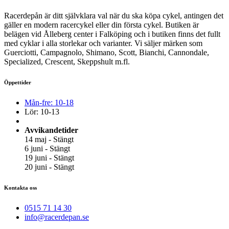
Racerdepån är ditt självklara val när du ska köpa cykel, antingen det
gäller en modern racercykel eller din första cykel. Butiken är
belägen vid Ålleberg center i Falköping och i butiken finns det fullt
med cyklar i alla storlekar och varianter. Vi säljer märken som
Guerciotti, Campagnolo, Shimano, Scott, Bianchi, Cannondale,
Specialized, Crescent, Skeppshult m.fl.
Öppettider
Mån-fre: 10-18
Lör: 10-13
Avvikandetider
14 maj - Stängt
6 juni - Stängt
19 juni - Stängt
20 juni - Stängt
Kontakta oss
0515 71 14 30
info@racerdepan.se