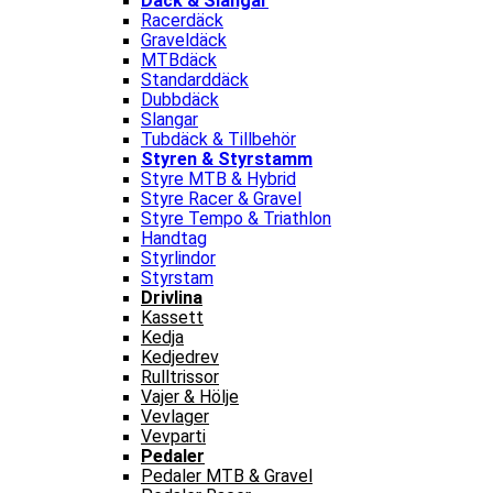
Däck & Slangar
Racerdäck
Graveldäck
MTBdäck
Standarddäck
Dubbdäck
Slangar
Tubdäck & Tillbehör
Styren & Styrstamm
Styre MTB & Hybrid
Styre Racer & Gravel
Styre Tempo & Triathlon
Handtag
Styrlindor
Styrstam
Drivlina
Kassett
Kedja
Kedjedrev
Rulltrissor
Vajer & Hölje
Vevlager
Vevparti
Pedaler
Pedaler MTB & Gravel