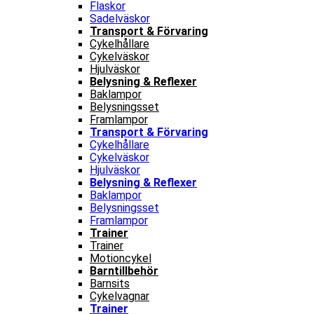
Flaskor
Sadelväskor
Transport & Förvaring
Cykelhållare
Cykelväskor
Hjulväskor
Belysning & Reflexer
Baklampor
Belysningsset
Framlampor
Transport & Förvaring
Cykelhållare
Cykelväskor
Hjulväskor
Belysning & Reflexer
Baklampor
Belysningsset
Framlampor
Trainer
Trainer
Motioncykel
Barntillbehör
Barnsits
Cykelvagnar
Trainer