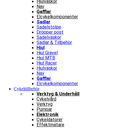
Hjulväskor
Nav
Gafflar
Elcykelkomponenter
Sadlar
Sadelstolpe
Dropper post
Sadelväskor
Sadlar & Tillbehör
Hjul
Hjul Gravel
Hjul MTB
Hjul Racer
Hjulväskor
Nav
Gafflar
Elcykelkomponenter
Cykeltillbehör
Verktyg & Underhåll
Cykelvård
Verktyg
Pumpar
Elektronik
Cykeldatorer
Effektmätare