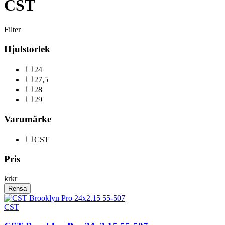
CST
Filter
Hjulstorlek
24
27,5
28
29
Varumärke
CST
Pris
kr
kr
Rensa
CST