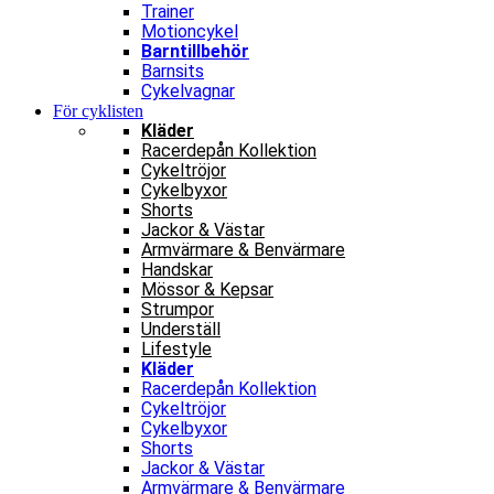
Trainer
Motioncykel
Barntillbehör
Barnsits
Cykelvagnar
För cyklisten
Kläder
Racerdepån Kollektion
Cykeltröjor
Cykelbyxor
Shorts
Jackor & Västar
Armvärmare & Benvärmare
Handskar
Mössor & Kepsar
Strumpor
Underställ
Lifestyle
Kläder
Racerdepån Kollektion
Cykeltröjor
Cykelbyxor
Shorts
Jackor & Västar
Armvärmare & Benvärmare