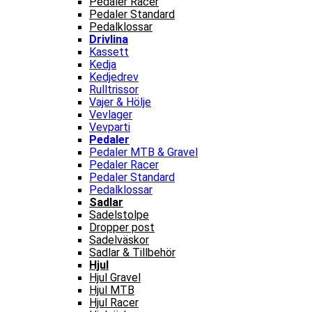
Pedaler Racer
Pedaler Standard
Pedalklossar
Drivlina
Kassett
Kedja
Kedjedrev
Rulltrissor
Vajer & Hölje
Vevlager
Vevparti
Pedaler
Pedaler MTB & Gravel
Pedaler Racer
Pedaler Standard
Pedalklossar
Sadlar
Sadelstolpe
Dropper post
Sadelväskor
Sadlar & Tillbehör
Hjul
Hjul Gravel
Hjul MTB
Hjul Racer