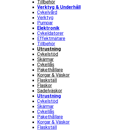
Tillbehör
Verktyg & Underhåll
Cykelvård
Verktyg
Pumpar
Elektronik
Cykeldatorer
Effektmätare
Tillbehör
Utrustning
Cykelstöd
Skärmar
Cykellås
Pakethållare
Korgar & Väskor
Flaskställ
Flaskor
Sadelväskor
Utrustning
Cykelstöd
Skärmar
Cykellås
Pakethållare
Korgar & Väskor
Flaskställ