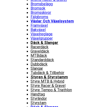
Bromsbelägg
Bromsok
Bromsskivor
Fälgbroms
Växlar Och Växelsystem
Framväxel
Bakväxel
Växelreglage
Växelgrupper
Däck & Slangar
Racerdäck
Graveldäck
MTBdäck
Standarddäck
Dubbdäck
Slangar
Tubdäck & Tillbehör
Styren & Styrstamm
Styre MTB & Hybrid
Styre Racer & Gravel
Styre Tempo & Triathlon
Handtag
Styrlindor
Styrstam