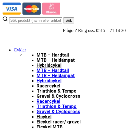
Hoppa
till
innehåll
Sök
Frågor? Ring oss: 0515 – 71 14 30
Cyklar
MTB – Hardtail
MTB – Heldämpat
Hybridcykel
MTB – Hardtail
MTB – Heldämpat
Hybridcykel
Racercykel
Triathlon & Tempo
Gravel & Cyclocross
Racercykel
Triathlon & Tempo
Gravel & Cyclocross
Elcykel
Elcykel racer/ gravel
Elcykel MTB