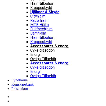
Hjälmtillbehör
Kroppsskydd
Hjälmar & Skydd
Cityhjälm
Racerhjälm
MTB Hjälm
Fullfacehjälm
Barnhjälm
Hjälmtillbehör
Kroppsskydd
Accessoarer & energi
Cykelglasögon
Energi
Övriga Tillbehör
Accessoarer & energi
Cykelglasögon
Energi
Övriga Tillbehör
Fyndhörna
Kunskapsbank
Presentkort