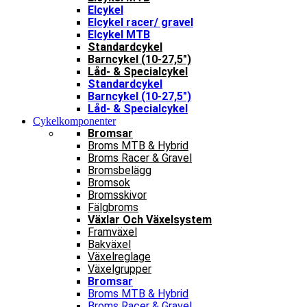
Elcykel
Elcykel racer/ gravel
Elcykel MTB
Standardcykel
Barncykel (10-27,5″)
Låd- & Specialcykel
Standardcykel
Barncykel (10-27,5″)
Låd- & Specialcykel
Cykelkomponenter
Bromsar
Broms MTB & Hybrid
Broms Racer & Gravel
Bromsbelägg
Bromsok
Bromsskivor
Fälgbroms
Växlar Och Växelsystem
Framväxel
Bakväxel
Växelreglage
Växelgrupper
Bromsar
Broms MTB & Hybrid
Broms Racer & Gravel