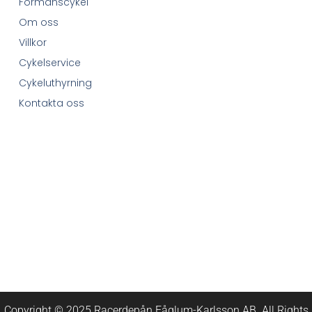
Förmånscykel
Om oss
Villkor
Cykelservice
Cykeluthyrning
Kontakta oss
Copyright © 2025 Racerdepån Fåglum-Karlsson AB. All Rights