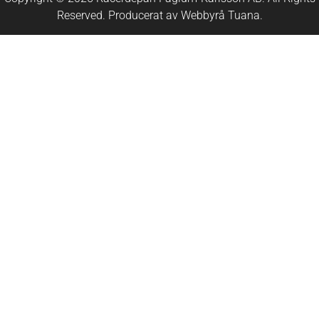
Reserved. Producerat av
Webbyrå
Tuana
.​