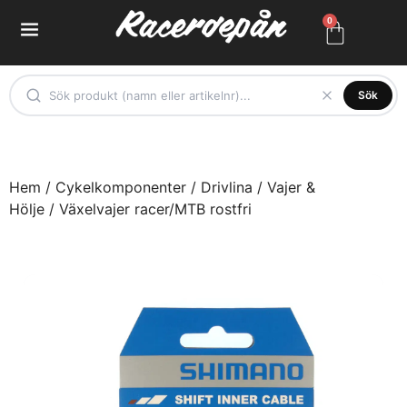
0
Sök
Hem
/
Cykelkomponenter
/
Drivlina
/
Vajer &
Hölje
/ Växelvajer racer/MTB rostfri