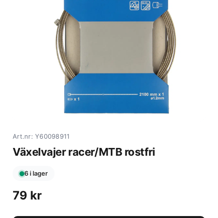
Art.nr: Y60098911
Växelvajer racer/MTB rostfri
6 i lager
79
kr