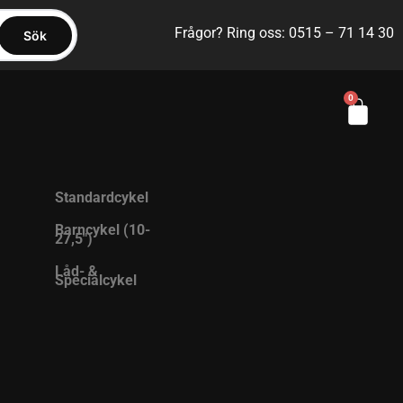
Frågor? Ring oss: 0515 – 71 14 30
Sök
0
Standardcykel
Barncykel (10-
27,5″)
Låd- &
Specialcykel