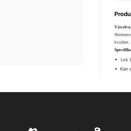
Produ
Växelvaj
Shimano 
kvalitet
Specifik
1stk 
Kan 