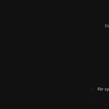
El
För cy