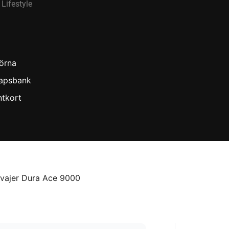
Lifestyle
örna
apsbank
ntkort
lvajer Dura Ace 9000