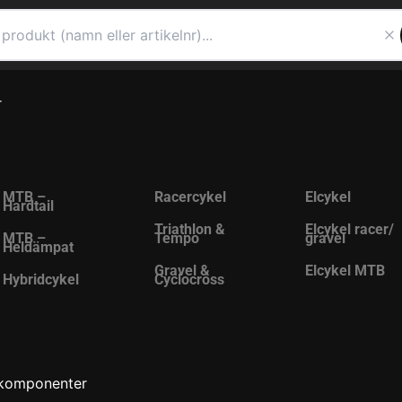
r
MTB –
Racercykel
Elcykel
Hardtail
Triathlon &
Elcykel racer/
MTB –
Tempo
gravel
Heldämpat
Gravel &
Elcykel MTB
Hybridcykel
Cyclocross
komponenter