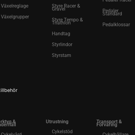
Växelreglage
Styre Racer &
Gravel
Pedaler
Standard
Växelgrupper
Styre Tempo &
Triathlon
Pedalklossar
Handtag
Styrlindor
Styrstam
illbehör
rktyg &
Utrustning
Transport &
derhåll
Förvaring
Cykelstöd
Cykelvård
Cykelhållare