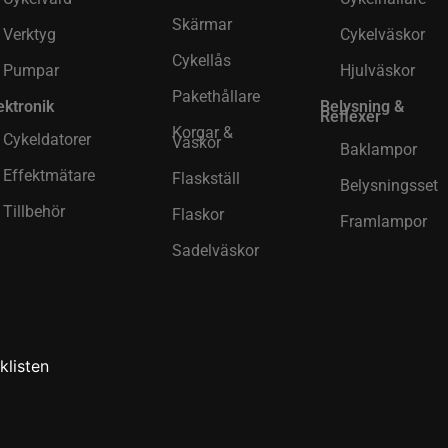
Skärmar
Verktyg
Cykelväskor
Cykellås
Pumpar
Hjulväskor
Pakethållare
ektronik
Belysning &
Reflexer
Korgar &
Cykeldatorer
Väskor
Baklampor
Effektmätare
Flaskställ
Belysningsset
Tillbehör
Flaskor
Framlampor
Sadelväskor
klisten