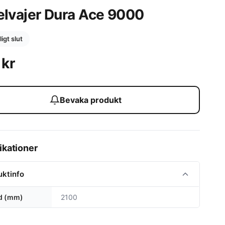
elvajer Dura Ace 9000
lligt slut
9
kr
Bevaka produkt
ikationer
uktinfo
d (mm)
2100