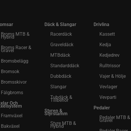
romsar
Däck & Slangar
Drivlina
Broms MTB &
Racerdäck
Kassett
Hybrid
Graveldäck
Kedja
Broms Racer &
Gravel
MTBdäck
Kedjedrev
Bromsbelägg
Standarddäck
Rulltrissor
Bromsok
Dubbdäck
Vajer & Hölje
Bromsskivor
Slangar
Vevlager
Fälgbroms
Tubdäck &
Vevparti
Tillbehör
xlar Och
xelsystem
Pedaler
Styren &
Styrstamm
Framväxel
Pedaler MTB &
Gravel
Styre MTB &
Bakväxel
Hybrid
Pedaler Racer