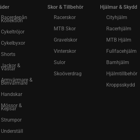
äder
Skor & Tillbehör
Hjälmar & Skydd
Racerdepån
Racerskor
Cityhjälm
Kollektion
MTB Skor
Racerhjälm
Cykeltröjor
Gravelskor
MTB Hjälm
Cykelbyxor
Vinterskor
Fullfacehjälm
Shorts
Sulor
Barnhjälm
Jackor &
Västar
Skoöverdrag
Hjälmtillbehör
Armvärmare &
Benvärmare
Kroppsskydd
Handskar
Mössor &
Kepsar
Strumpor
Underställ