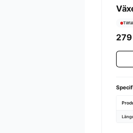
Väx
Tillfä
27
Specif
Prod
Läng