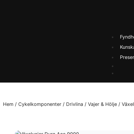
Fyndh
Kunsk
Prese
Hem
/
Cykelkomponenter
/
Drivlina
/
Vajer & Hölje
/ Växe