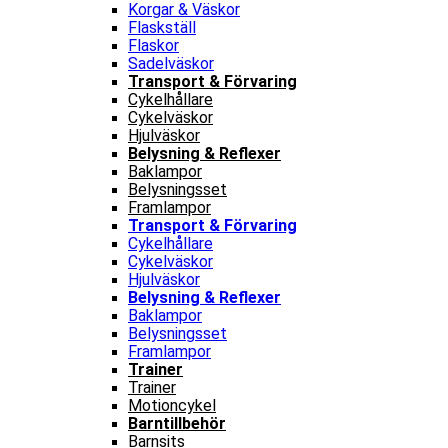
Korgar & Väskor
Flaskställ
Flaskor
Sadelväskor
Transport & Förvaring
Cykelhållare
Cykelväskor
Hjulväskor
Belysning & Reflexer
Baklampor
Belysningsset
Framlampor
Transport & Förvaring
Cykelhållare
Cykelväskor
Hjulväskor
Belysning & Reflexer
Baklampor
Belysningsset
Framlampor
Trainer
Trainer
Motioncykel
Barntillbehör
Barnsits