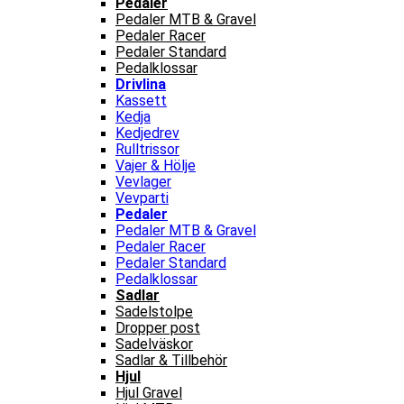
Pedaler
Pedaler MTB & Gravel
Pedaler Racer
Pedaler Standard
Pedalklossar
Drivlina
Kassett
Kedja
Kedjedrev
Rulltrissor
Vajer & Hölje
Vevlager
Vevparti
Pedaler
Pedaler MTB & Gravel
Pedaler Racer
Pedaler Standard
Pedalklossar
Sadlar
Sadelstolpe
Dropper post
Sadelväskor
Sadlar & Tillbehör
Hjul
Hjul Gravel