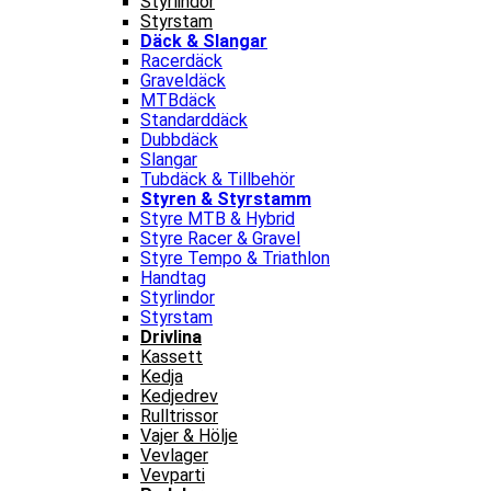
Styrlindor
Styrstam
Däck & Slangar
Racerdäck
Graveldäck
MTBdäck
Standarddäck
Dubbdäck
Slangar
Tubdäck & Tillbehör
Styren & Styrstamm
Styre MTB & Hybrid
Styre Racer & Gravel
Styre Tempo & Triathlon
Handtag
Styrlindor
Styrstam
Drivlina
Kassett
Kedja
Kedjedrev
Rulltrissor
Vajer & Hölje
Vevlager
Vevparti