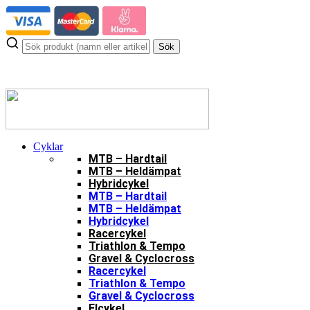
Hoppa
till
innehåll
Sök
Cyklar
MTB – Hardtail
MTB – Heldämpat
Hybridcykel
MTB – Hardtail
MTB – Heldämpat
Hybridcykel
Racercykel
Triathlon & Tempo
Gravel & Cyclocross
Racercykel
Triathlon & Tempo
Gravel & Cyclocross
Elcykel