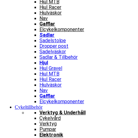
Hjul MTB
Hjul Racer
Hjulväskor
Nav
Gafflar
Elcykelkomponenter
Sadlar
Sadelstolpe
Dropper post
Sadelväskor
Sadlar & Tillbehör
Hjul
Hjul Gravel
Hjul MTB
Hjul Racer
Hjulväskor
Nav
Gafflar
Elcykelkomponenter
Cykeltillbehör
Verktyg & Underhåll
Cykelvård
Verktyg
Pumpar
Elektronik