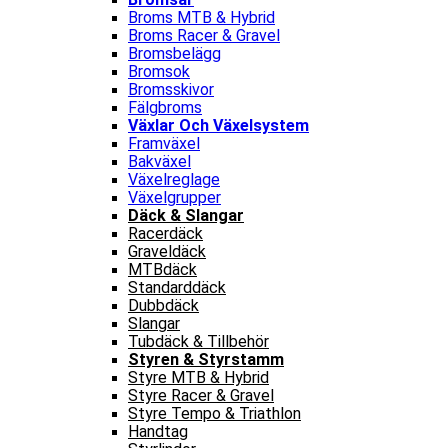
Broms MTB & Hybrid
Broms Racer & Gravel
Bromsbelägg
Bromsok
Bromsskivor
Fälgbroms
Växlar Och Växelsystem
Framväxel
Bakväxel
Växelreglage
Växelgrupper
Däck & Slangar
Racerdäck
Graveldäck
MTBdäck
Standarddäck
Dubbdäck
Slangar
Tubdäck & Tillbehör
Styren & Styrstamm
Styre MTB & Hybrid
Styre Racer & Gravel
Styre Tempo & Triathlon
Handtag