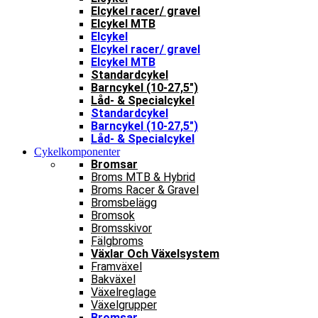
Elcykel racer/ gravel
Elcykel MTB
Elcykel
Elcykel racer/ gravel
Elcykel MTB
Standardcykel
Barncykel (10-27,5″)
Låd- & Specialcykel
Standardcykel
Barncykel (10-27,5″)
Låd- & Specialcykel
Cykelkomponenter
Bromsar
Broms MTB & Hybrid
Broms Racer & Gravel
Bromsbelägg
Bromsok
Bromsskivor
Fälgbroms
Växlar Och Växelsystem
Framväxel
Bakväxel
Växelreglage
Växelgrupper
Bromsar