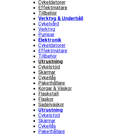
Cykeldatorer
Effektmätare
Tillbehör
Verktyg & Underhåll
Cykelvård
Verktyg
Pumpar
Elektronik
Cykeldatorer
Effektmätare
Tillbehör
Utrustning
Cykelstöd
Skärmar
Cykellås
Pakethållare
Korgar & Väskor
Flaskställ
Flaskor
Sadelväskor
Utrustning
Cykelstöd
Skärmar
Cykellås
Pakethållare