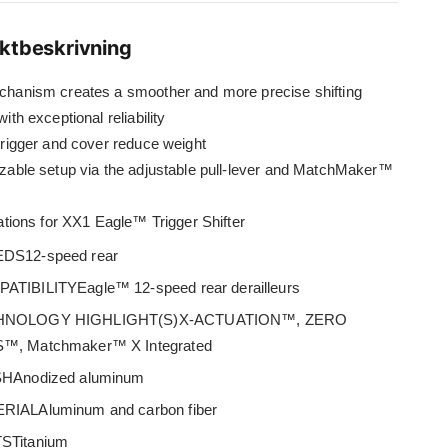
ktbeskrivning
hanism creates a smoother and more precise shifting
ith exceptional reliability
rigger and cover reduce weight
able setup via the adjustable pull-lever and MatchMaker™
ations for XX1 Eagle™ Trigger Shifter
DS12-speed rear
ATIBILITYEagle™ 12-speed rear derailleurs
HNOLOGY HIGHLIGHT(S)X-ACTUATION™, ZERO
™, Matchmaker™ X Integrated
SHAnodized aluminum
RIALAluminum and carbon fiber
STitanium