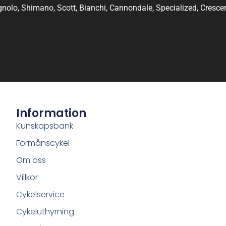
nolo, Shimano, Scott, Bianchi, Cannondale, Specialized, Crescen
Information
Kunskapsbank
Förmånscykel
Om oss
Villkor
Cykelservice
Cykeluthyrning