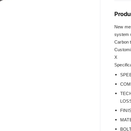
Produ
New mec
system w
Carbon t
Customiz
X
Specific
SPEE
COMP
TEC
LOSS
FINI
MATE
BOLT