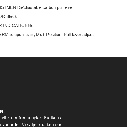
STMENTSAdjustable carbon pull level
R Black
 INDICATIONNo
Max upshifts 5 , Multi Position, Pull lever adjust
a.
eller din första cykel. Butiken är
ch varianter. Vi säljer märken som