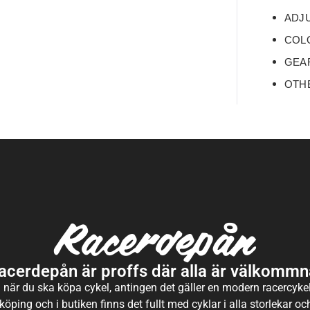
ADJU
COLO
GEAR
OTHER
acerdepån är proffs där alla är välkommn
 när du ska köpa cykel, antingen det gäller en modern racercykel 
köping och i butiken finns det fullt med cyklar i alla storlekar o