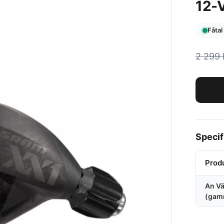
12-
Fåtal
2 299
Specif
Prod
An Vä
(gam