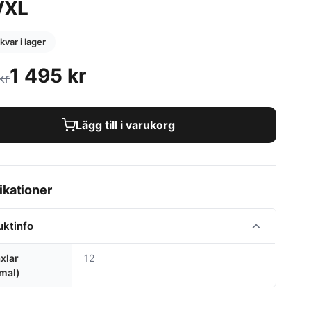
VXL
 kvar i lager
1 495
kr
kr
Lägg till i varukorg
ikationer
uktinfo
xlar
12
mal)