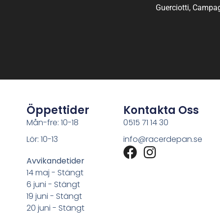
Guerciotti, Campag
Öppettider
Kontakta Oss
Mån-fre: 10-18
0515 71 14 30
Lör: 10-13
info@racerdepan.se
Avvikandetider
14 maj - Stängt
6 juni - Stängt
19 juni - Stängt
20 juni - Stängt