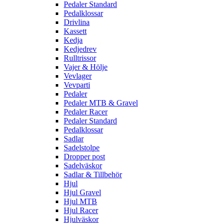
Pedaler Standard
Pedalklossar
Drivlina
Kassett
Kedja
Kedjedrev
Rulltrissor
Vajer & Hölje
Vevlager
Vevparti
Pedaler
Pedaler MTB & Gravel
Pedaler Racer
Pedaler Standard
Pedalklossar
Sadlar
Sadelstolpe
Dropper post
Sadelväskor
Sadlar & Tillbehör
Hjul
Hjul Gravel
Hjul MTB
Hjul Racer
Hjulväskor