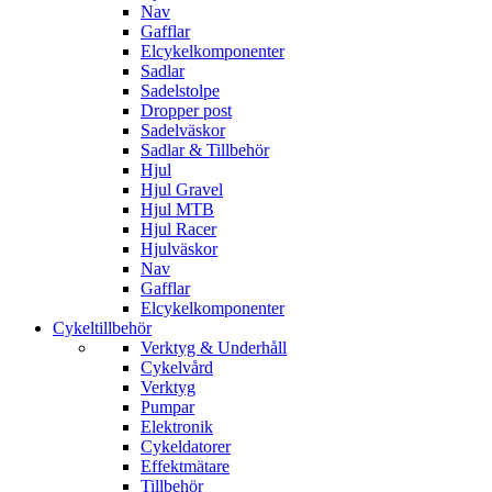
Nav
Gafflar
Elcykelkomponenter
Sadlar
Sadelstolpe
Dropper post
Sadelväskor
Sadlar & Tillbehör
Hjul
Hjul Gravel
Hjul MTB
Hjul Racer
Hjulväskor
Nav
Gafflar
Elcykelkomponenter
Cykeltillbehör
Verktyg & Underhåll
Cykelvård
Verktyg
Pumpar
Elektronik
Cykeldatorer
Effektmätare
Tillbehör