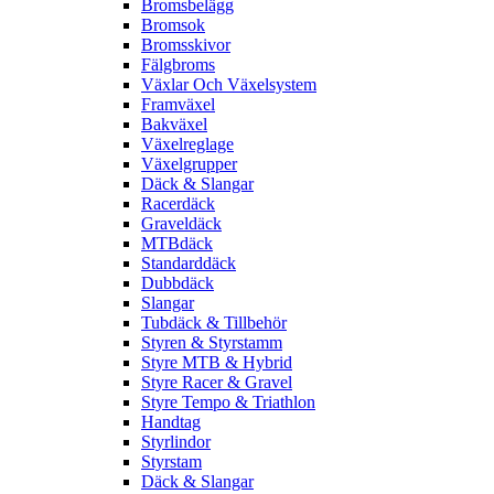
Bromsbelägg
Bromsok
Bromsskivor
Fälgbroms
Växlar Och Växelsystem
Framväxel
Bakväxel
Växelreglage
Växelgrupper
Däck & Slangar
Racerdäck
Graveldäck
MTBdäck
Standarddäck
Dubbdäck
Slangar
Tubdäck & Tillbehör
Styren & Styrstamm
Styre MTB & Hybrid
Styre Racer & Gravel
Styre Tempo & Triathlon
Handtag
Styrlindor
Styrstam
Däck & Slangar