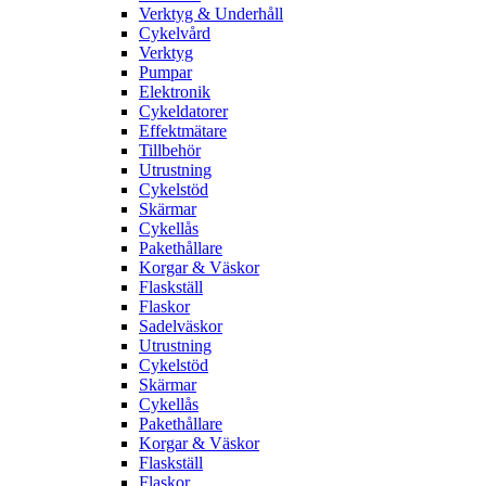
Verktyg & Underhåll
Cykelvård
Verktyg
Pumpar
Elektronik
Cykeldatorer
Effektmätare
Tillbehör
Utrustning
Cykelstöd
Skärmar
Cykellås
Pakethållare
Korgar & Väskor
Flaskställ
Flaskor
Sadelväskor
Utrustning
Cykelstöd
Skärmar
Cykellås
Pakethållare
Korgar & Väskor
Flaskställ
Flaskor