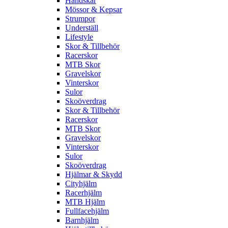
Handskar
Mössor & Kepsar
Strumpor
Underställ
Lifestyle
Skor & Tillbehör
Racerskor
MTB Skor
Gravelskor
Vinterskor
Sulor
Skoöverdrag
Skor & Tillbehör
Racerskor
MTB Skor
Gravelskor
Vinterskor
Sulor
Skoöverdrag
Hjälmar & Skydd
Cityhjälm
Racerhjälm
MTB Hjälm
Fullfacehjälm
Barnhjälm