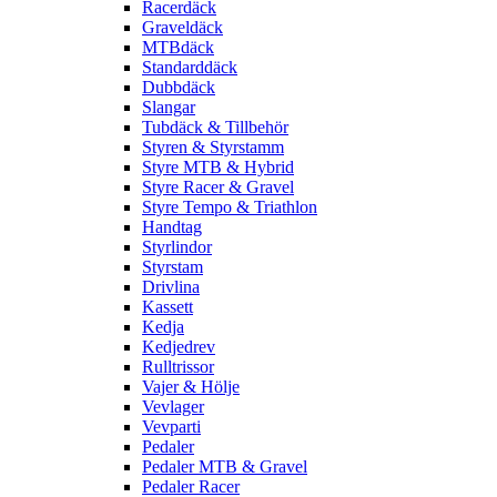
Racerdäck
Graveldäck
MTBdäck
Standarddäck
Dubbdäck
Slangar
Tubdäck & Tillbehör
Styren & Styrstamm
Styre MTB & Hybrid
Styre Racer & Gravel
Styre Tempo & Triathlon
Handtag
Styrlindor
Styrstam
Drivlina
Kassett
Kedja
Kedjedrev
Rulltrissor
Vajer & Hölje
Vevlager
Vevparti
Pedaler
Pedaler MTB & Gravel
Pedaler Racer