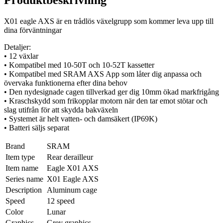
X01 eagle AXS är en trådlös växelgrupp som kommer leva upp till
dina förväntningar
Detaljer:
• 12 växlar
• Kompatibel med 10-50T och 10-52T kassetter
• Kompatibel med SRAM AXS App som låter dig anpassa och
övervaka funktionerna efter dina behov
• Den nydesignade cagen tillverkad ger dig 10mm ökad markfrigång
• Kraschskydd som frikopplar motorn när den tar emot stötar och
slag utifrån för att skydda bakväxeln
• Systemet är helt vatten- och damsäkert (IP69K)
• Batteri säljs separat
Brand
SRAM
Item type
Rear derailleur
Item name
Eagle X01 AXS
Series name
X01 Eagle AXS
Description
Aluminum cage
Speed
12 speed
Color
Lunar
Graphics
Grey graphics