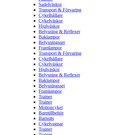
Sadelväskor
Transport & Förvaring
Cykelhållare
Cykelväskor
Hjulväskor
Belysning & Reflexer
Baklampor
Belysningsset
Framlampor
Transport & Förvaring
Cykelhållare
Cykelväskor
Hjulväskor
Belysning & Reflexer
Baklampor
Belysningsset
Framlampor
Trainer
Trainer
Motioncykel
Barntillbehör
Barnsits
Cykelvagnar
Trainer
Trainer