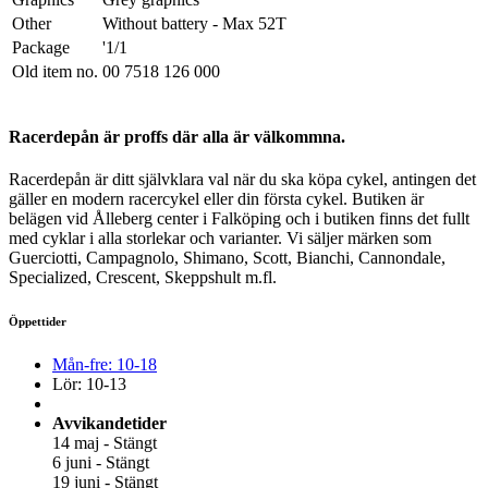
Other
Without battery - Max 52T
Package
'1/1
Old item no.
00 7518 126 000
Racerdepån är proffs där alla är välkommna.
Racerdepån är ditt självklara val när du ska köpa cykel, antingen det
gäller en modern racercykel eller din första cykel. Butiken är
belägen vid Ålleberg center i Falköping och i butiken finns det fullt
med cyklar i alla storlekar och varianter. Vi säljer märken som
Guerciotti, Campagnolo, Shimano, Scott, Bianchi, Cannondale,
Specialized, Crescent, Skeppshult m.fl.
Öppettider
Mån-fre: 10-18
Lör: 10-13
Avvikandetider
14 maj - Stängt
6 juni - Stängt
19 juni - Stängt