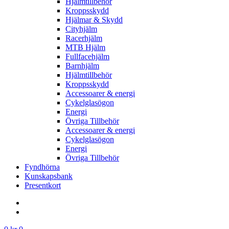
Hjälmtillbehör
Kroppsskydd
Hjälmar & Skydd
Cityhjälm
Racerhjälm
MTB Hjälm
Fullfacehjälm
Barnhjälm
Hjälmtillbehör
Kroppsskydd
Accessoarer & energi
Cykelglasögon
Energi
Övriga Tillbehör
Accessoarer & energi
Cykelglasögon
Energi
Övriga Tillbehör
Fyndhörna
Kunskapsbank
Presentkort