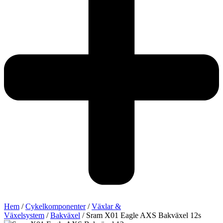
Hem
/
Cykelkomponenter
/
Växlar &
Växelsystem
/
Bakväxel
/ Sram X01 Eagle AXS Bakväxel 12s