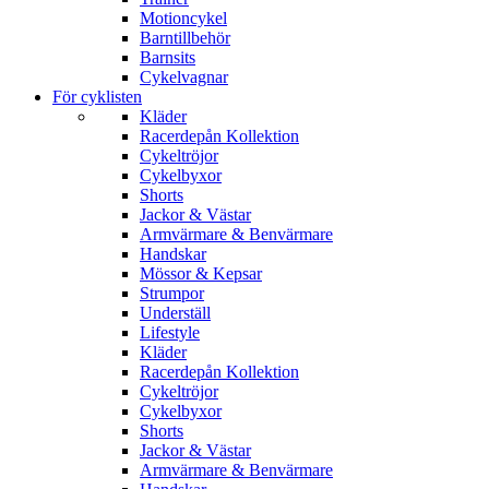
Motioncykel
Barntillbehör
Barnsits
Cykelvagnar
För cyklisten
Kläder
Racerdepån Kollektion
Cykeltröjor
Cykelbyxor
Shorts
Jackor & Västar
Armvärmare & Benvärmare
Handskar
Mössor & Kepsar
Strumpor
Underställ
Lifestyle
Kläder
Racerdepån Kollektion
Cykeltröjor
Cykelbyxor
Shorts
Jackor & Västar
Armvärmare & Benvärmare