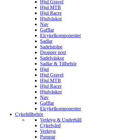
Hjul Gravel
Hjul MTB
Hjul Racer
Hjulväskor
Nav
Gafflar
Elcykelkomponenter
Sadlar
Sadelstolpe
Dropper post
Sadelväskor
Sadlar & Tillbehör
Hjul
Hjul Gravel
Hjul MTB
Hjul Racer
Hjulväskor
Nav
Gafflar
Elcykelkomponenter
Cykeltillbehör
Verktyg & Underhåll
Cykelvård
Verktyg
Pumpar