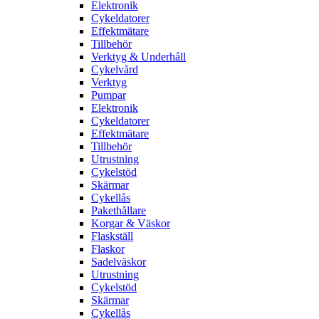
Elektronik
Cykeldatorer
Effektmätare
Tillbehör
Verktyg & Underhåll
Cykelvård
Verktyg
Pumpar
Elektronik
Cykeldatorer
Effektmätare
Tillbehör
Utrustning
Cykelstöd
Skärmar
Cykellås
Pakethållare
Korgar & Väskor
Flaskställ
Flaskor
Sadelväskor
Utrustning
Cykelstöd
Skärmar
Cykellås