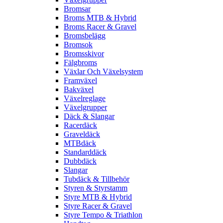
Bromsar
Broms MTB & Hybrid
Broms Racer & Gravel
Bromsbelägg
Bromsok
Bromsskivor
Fälgbroms
Växlar Och Växelsystem
Framväxel
Bakväxel
Växelreglage
Växelgrupper
Däck & Slangar
Racerdäck
Graveldäck
MTBdäck
Standarddäck
Dubbdäck
Slangar
Tubdäck & Tillbehör
Styren & Styrstamm
Styre MTB & Hybrid
Styre Racer & Gravel
Styre Tempo & Triathlon