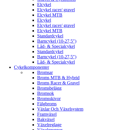
Elcykel
Elcykel racer/ gravel
Elcykel MTB
Elcykel
Elcykel racer/ gravel
Elcykel MTB
Standardcykel
Barncykel (10-27,5″)
Låd- & Specialcykel
Standardcykel
Barncykel (10-27,5″)
Låd- & Specialcykel
Cykelkomponenter
Bromsar
Broms MTB & Hybrid
Broms Racer & Gravel
Bromsbelägg
Bromsok
Bromsskivor
Fälgbroms
Växlar Och Växelsystem
Framväxel
Bakväxel
Växelreglage
Växelgrupper