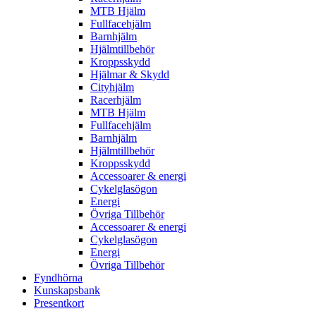
MTB Hjälm
Fullfacehjälm
Barnhjälm
Hjälmtillbehör
Kroppsskydd
Hjälmar & Skydd
Cityhjälm
Racerhjälm
MTB Hjälm
Fullfacehjälm
Barnhjälm
Hjälmtillbehör
Kroppsskydd
Accessoarer & energi
Cykelglasögon
Energi
Övriga Tillbehör
Accessoarer & energi
Cykelglasögon
Energi
Övriga Tillbehör
Fyndhörna
Kunskapsbank
Presentkort