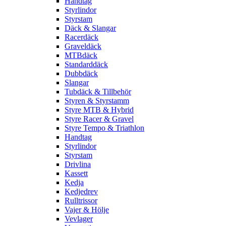
Handtag
Styrlindor
Styrstam
Däck & Slangar
Racerdäck
Graveldäck
MTBdäck
Standarddäck
Dubbdäck
Slangar
Tubdäck & Tillbehör
Styren & Styrstamm
Styre MTB & Hybrid
Styre Racer & Gravel
Styre Tempo & Triathlon
Handtag
Styrlindor
Styrstam
Drivlina
Kassett
Kedja
Kedjedrev
Rulltrissor
Vajer & Hölje
Vevlager