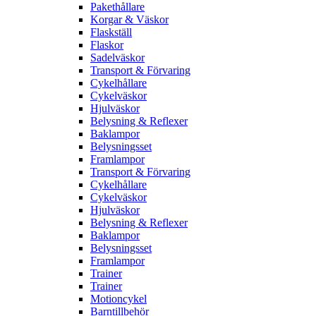
Pakethållare
Korgar & Väskor
Flaskställ
Flaskor
Sadelväskor
Transport & Förvaring
Cykelhållare
Cykelväskor
Hjulväskor
Belysning & Reflexer
Baklampor
Belysningsset
Framlampor
Transport & Förvaring
Cykelhållare
Cykelväskor
Hjulväskor
Belysning & Reflexer
Baklampor
Belysningsset
Framlampor
Trainer
Trainer
Motioncykel
Barntillbehör