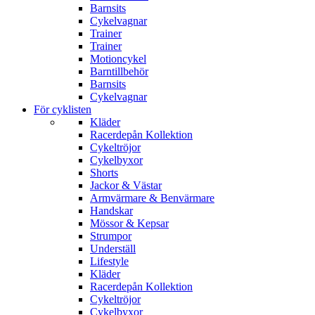
Barnsits
Cykelvagnar
Trainer
Trainer
Motioncykel
Barntillbehör
Barnsits
Cykelvagnar
För cyklisten
Kläder
Racerdepån Kollektion
Cykeltröjor
Cykelbyxor
Shorts
Jackor & Västar
Armvärmare & Benvärmare
Handskar
Mössor & Kepsar
Strumpor
Underställ
Lifestyle
Kläder
Racerdepån Kollektion
Cykeltröjor
Cykelbyxor