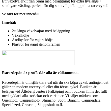
Ett växelvajerkit från Sram med beläggning för extra livslängs +
smidigare växling, perfekt för dig som vill piffa upp dina racercykel!
Se bild för mer innehåll
Innehål:
2st långa växelvajrar med beläggning
Växelhölje
Ändhyslor för vajer+hölje
Plaströr för gång genom ramen
Racerdepån är proffs där alla är välkommna.
Racerdepån är ditt självklara val när du ska köpa cykel, antingen det
gäller en modern racercykel eller din första cykel. Butiken är
belägen vid Ålleberg center i Falköping och i butiken finns det fullt
med cyklar i alla storlekar och varianter. Vi säljer märken som
Guerciotti, Campagnolo, Shimano, Scott, Bianchi, Cannondale,
Specialized, Crescent, Skeppshult m.fl.