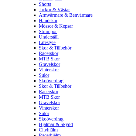
Shorts
Jackor & Västar
Armvärmare & Benvärmare
Handskar
Mössor & Kepsar
Strumpor
Underställ
Lifestyle
Skor & Tillbehör
Racerskor
MTB Skor
Gravelskor
Vinterskor
Sulor
Skoöverdrag
Skor & Tillbehör
Racerskor
MTB Skor
Gravelskor
Vinterskor
Sulor
Skoöverdrag
Hjälmar & Skydd
Cityhjälm
Racerhjälm