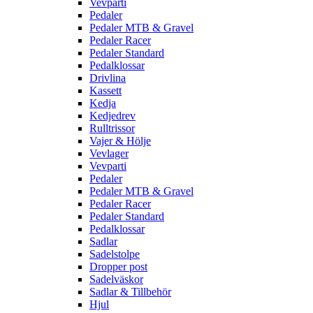
Vevparti
Pedaler
Pedaler MTB & Gravel
Pedaler Racer
Pedaler Standard
Pedalklossar
Drivlina
Kassett
Kedja
Kedjedrev
Rulltrissor
Vajer & Hölje
Vevlager
Vevparti
Pedaler
Pedaler MTB & Gravel
Pedaler Racer
Pedaler Standard
Pedalklossar
Sadlar
Sadelstolpe
Dropper post
Sadelväskor
Sadlar & Tillbehör
Hjul