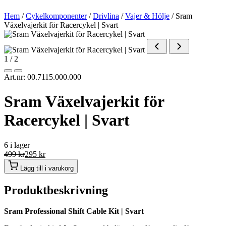
Hem
/
Cykelkomponenter
/
Drivlina
/
Vajer & Hölje
/ Sram
Växelvajerkit för Racercykel | Svart
1
/ 2
Art.nr: 00.7115.000.000
Sram Växelvajerkit för
Racercykel | Svart
6 i lager
499
kr
295
kr
Lägg till i varukorg
Produktbeskrivning
Sram Professional Shift Cable Kit | Svart