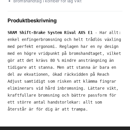
Bromshandtag i kolfiber för låg vikt
Produktbeskrivning
SRAM Shift-Brake System Rival AXS E1
 - Har allt: 
enkel enfingerbromsning och helt trådlös växling 
med perfekt ergonomi. Reglagen har en ny design 
med en högre vridpunkt på bromshandtaget, vilket 
gör att det krävs 80 % mindre ansträngning än 
tidigare att stanna. Men att stanna är bara en 
del av ekvationen, ökad räckvidden på Reach 
Adjust samtidigt som risken att klämma fingrar 
eliminerars vid hård inbromsning. Lättare vikt, 
kraftfullare bromsning och bättre passform för 
ett större antal handstorlekar: allt som 
återstår är för dig är att trampa.