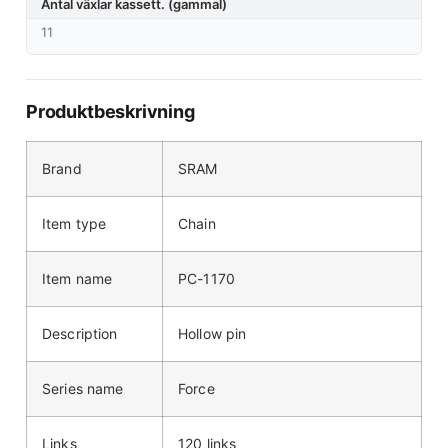
Antal växlar kassett. (gammal)
11
Produktbeskrivning
Brand
SRAM
Item type
Chain
Item name
PC-1170
Description
Hollow pin
Series name
Force
Links
120 links