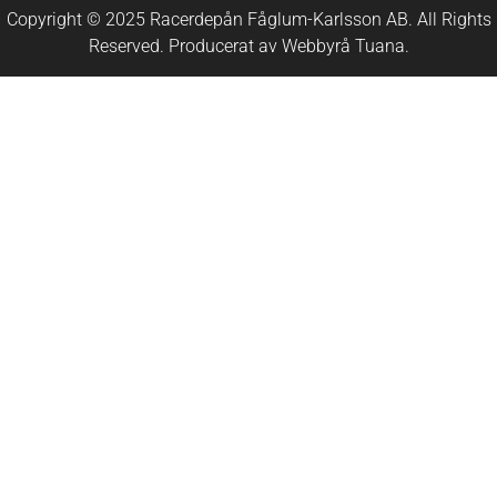
Copyright © 2025 Racerdepån Fåglum-Karlsson AB. All Rights
Reserved. Producerat av
Webbyrå
Tuana
.​