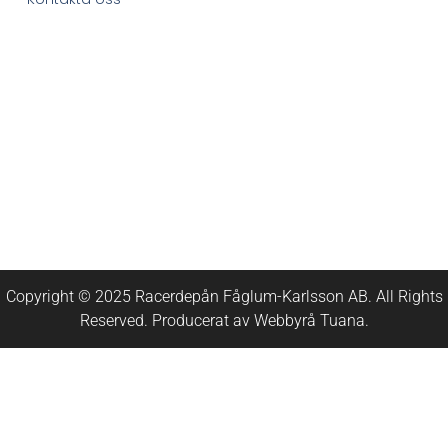
Copyright © 2025 Racerdepån Fåglum-Karlsson AB. All Rights
Reserved. Producerat av
Webbyrå
Tuana
.​