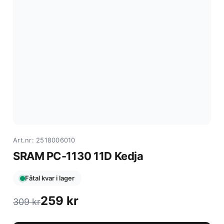
Art.nr: 2518006010
SRAM PC-1130 11D Kedja
Fåtal kvar i lager
259
kr
309
kr