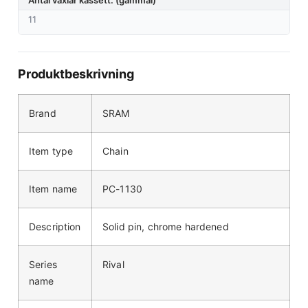
Antal växlar kassett. (gammal)
11
Produktbeskrivning
Brand
SRAM
Item type
Chain
Item name
PC-1130
Description
Solid pin, chrome hardened
Series
Rival
name