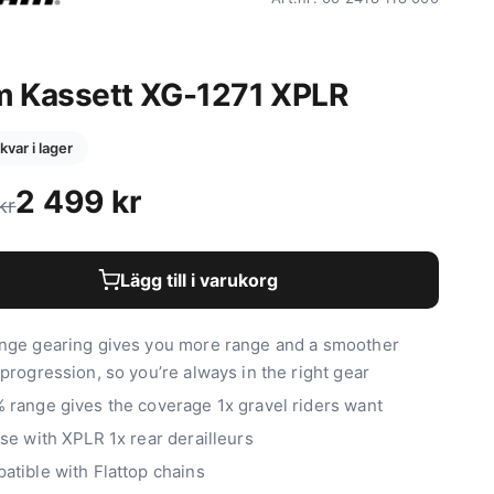
m Kassett XG-1271 XPLR
 kvar i lager
2 499
kr
kr
Lägg till i varukorg
nge gearing gives you more range and a smoother
progression, so you’re always in the right gear
 range gives the coverage 1x gravel riders want
se with XPLR 1x rear derailleurs
atible with Flattop chains