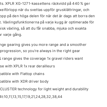
uts. XPLR XG-1271-kassettens räckvidd på 440 % ger
xelförlopp när du svettas uppför grusklättringar, och
opp på den höga delen för när det är dags att borra den
lt. Växlingsfunktionerna på varje kugg är optimerade för
isk växling, så att du får snabba, mjuka och exakta
ar varje gång.
nge gearing gives you more range and a smoother
progression, so you’re always in the right gear
 range gives the coverage 1x gravel riders want
se with XPLR 1x rear derailleurs
atible with Flattop chains
atible with XDR driver body
 CLUSTER technology for light weight and durability
t:10,11,13,15,17,19,21,24,28,32,38,44