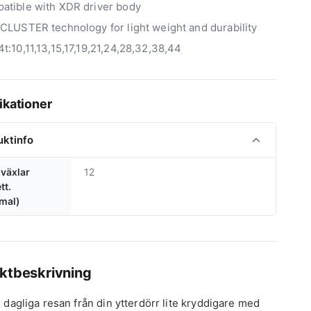
atible with XDR driver body
 CLUSTER technology for light weight and durability
t:10,11,13,15,17,19,21,24,28,32,38,44
ikationer
uktinfo
 växlar
12
tt.
mal)
ktbeskrivning
 dagliga resan från din ytterdörr lite kryddigare med