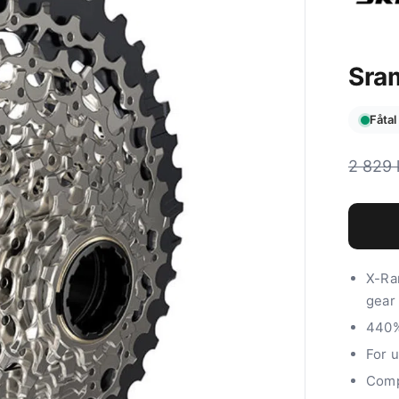
Sra
Fåtal
2 829
X-Ra
gear 
440%
For u
Comp