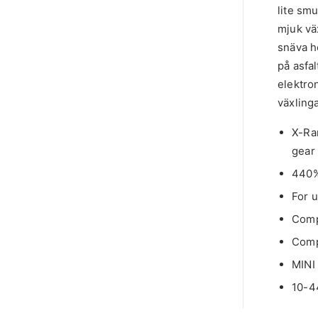
lite sm
mjuk vä
snäva h
på asfa
elektron
växling
X-Ra
gear 
440%
For u
Comp
Comp
MINI
10-44