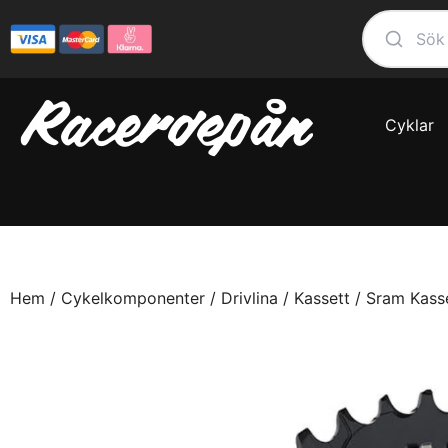
Cyklar
Hem
/
Cykelkomponenter
/
Drivlina
/
Kassett
/ Sram Kass