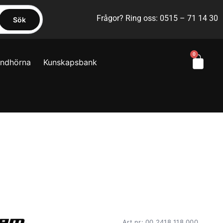
Frågor? Ring oss: 0515 – 71 14 30
Sök
0
yndhörna
Kunskapsbank
Art.nr: 00 2418 118 000