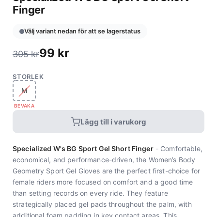
Finger
Välj variant nedan för att se lagerstatus
99
kr
305
kr
STORLEK
M
BEVAKA
Lägg till i varukorg
Specialized W's BG Sport Gel Short Finger
- Comfortable,
economical, and performance-driven, the Women’s Body
Geometry Sport Gel Gloves are the perfect first-choice for
female riders more focused on comfort and a good time
than setting records on every ride. They feature
strategically placed gel pads throughout the palm, with
additional foam padding in key contact areas. This