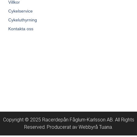
Villkor
Cykelservice
Cykeluthyrning
Kontakta oss
Copyright © 2025 Racerdepån Fåglum-Karlsson AB. All Rights
Reserved. Producerat av
Webbyrå
Tuana
.​