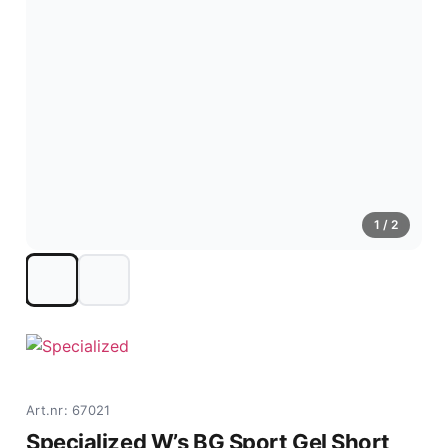
1
/ 2
Art.nr: 67021
Specialized W’s BG Sport Gel Short