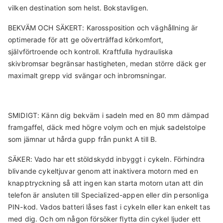
vilken destination som helst. Bokstavligen.
BEKVÄM OCH SÄKERT: Karossposition och väghållning är
optimerade för att ge oöverträffad körkomfort,
självförtroende och kontroll. Kraftfulla hydrauliska
skivbromsar begränsar hastigheten, medan större däck ger
maximalt grepp vid svängar och inbromsningar.
SMIDIGT: Känn dig bekväm i sadeln med en 80 mm dämpad
framgaffel, däck med högre volym och en mjuk sadelstolpe
som jämnar ut hårda gupp från punkt A till B.
SÄKER: Vado har ett stöldskydd inbyggt i cykeln. Förhindra
blivande cykeltjuvar genom att inaktivera motorn med en
knapptryckning så att ingen kan starta motorn utan att din
telefon är ansluten till Specialized-appen eller din personliga
PIN-kod. Vados batteri låses fast i cykeln eller kan enkelt tas
med dig. Och om någon försöker flytta din cykel ljuder ett