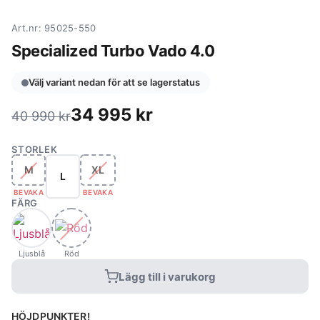
Art.nr: 95025-550
Specialized Turbo Vado 4.0
Välj variant nedan för att se lagerstatus
34 995
kr
40 990
kr
STORLEK
M
XL
L
BEVAKA
BEVAKA
FÄRG
Ljusblå
Röd
Lägg till i varukorg
HÖJDPUNKTER!