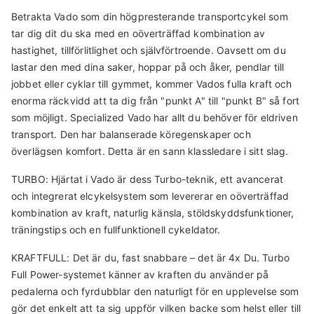
nominal
Betrakta Vado som din högpresterande transportcykel som
Kassett
Batteristorlek
Sadelstolpe
Display
tar dig dit du ska med en oöverträffad kombination av
Shimano, CS-LG300-9, CUES, 9-Speed, 11-41T
710Wh
Spring suspension, alloy, 40mm travel, 30.9mm, 2-bolt clamp,
hastighet, tillförlitlighet och självförtroende. Oavsett om du
MasterMind TCD, w/handlebar remote, built-in anti-theft
34.9mm sleeve
Vevparti
feature, Bluetooth® connectivity, customizable display pages
lastar den med dina saker, hoppar på och åker, pendlar till
jobbet eller cyklar till gymmet, kommer Vados fulla kraft och
Custom alloy forged crankarms, 170mm
enorma räckvidd att ta dig från "punkt A" till "punkt B" så fort
som möjligt.
Specialized Vado har allt du behöver för eldriven
transport. Den har balanserade köregenskaper och
överlägsen komfort. Detta är en sann klassledare i sitt slag.
TURBO: Hjärtat i Vado är dess Turbo-teknik, ett avancerat
och integrerat elcykelsystem som levererar en oöverträffad
kombination av kraft, naturlig känsla, stöldskyddsfunktioner,
träningstips och en fullfunktionell cykeldator.
KRAFTFULL: Det är du, fast snabbare – det är 4x Du. Turbo
Full Power-systemet känner av kraften du använder på
pedalerna och fyrdubblar den naturligt för en upplevelse som
gör det enkelt att ta sig uppför vilken backe som helst eller till