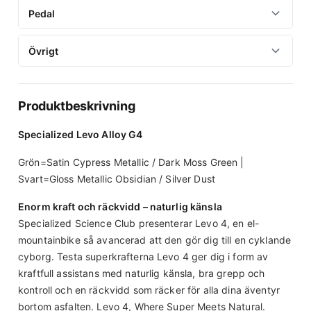
Styre
Batterimodell
SRAM 70 trigger, 12-speed, single click
12x148mm thru-axle, 32h
Pedal
Motor
Specialized, 6061 alloy, 6-degree upsweep, 8-degree
Integrerat i ramen | 840Wh battery
Kedja
Specialized 3.1 Motor, 101Nm torque, 666W power
Däck
backsweep, 30mm rise, S1-S2: 780mm width, S3-S6
Pedal
800mm width
Övrigt
Batteristorlek
SRAM Eagle 70 T-Type Flattop Chain
Framdäck: Butcher, GRID GRAVITY casing, GRIPTON® T9
Display
Ingår alltid hos oss!
compound, TLR, 29x2.4" Bakdäck: Butcher, GRID GRAVITY
840Wh battery
Styrstam
Vikt
Kassett
All New MasterMind T3 Display System, 2.2" high
casing, GRIPTON® T9 compound, TLR, 27.5x2.4"
resolution color screen, fully customizeable with
Alloy Trail Stem, 35mm bar bore
26.08 kg (Storlek S4)
XS-1270, 12-speed, 10-52t
Produktbeskrivning
Specialized App
Sadel
Vevparti
Specialized Levo Alloy G4
Body Geometry Bridge Saddle, steel rails
SRAM S1000 Crankset, ISIS Interface, Integrated Guard,
55mm Chainline, 155mm
Grön=Satin Cypress Metallic / Dark Moss Green |
Sadelstolpe
Svart=Gloss Metallic Obsidian / Silver Dust
TranzX dropper, 34.9mm, S1: 100mm, S2: 125mm, S3:
150mm. S4-S5: 170mm, S6: 200mm
Enorm kraft och räckvidd – naturlig känsla
Specialized Science Club presenterar Levo 4, en el-
mountainbike så avancerad att den gör dig till en cyklande
cyborg. Testa superkrafterna Levo 4 ger dig i form av
kraftfull assistans med naturlig känsla, bra grepp och
kontroll och en räckvidd som räcker för alla dina äventyr
bortom asfalten. Levo 4, Where Super Meets Natural.