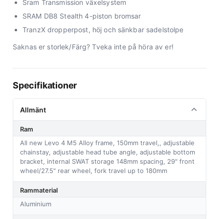
Sram Transmission växelsystem
SRAM DB8 Stealth 4-piston bromsar
TranzX dropperpost, höj och sänkbar sadelstolpe
Saknas er storlek/Färg? Tveka inte på höra av er!
Specifikationer
Allmänt
Ram
All new Levo 4 M5 Alloy frame, 150mm travel,, adjustable
chainstay, adjustable head tube angle, adjustable bottom
bracket, internal SWAT storage 148mm spacing, 29" front
wheel/27.5" rear wheel, fork travel up to 180mm
Rammaterial
Aluminium