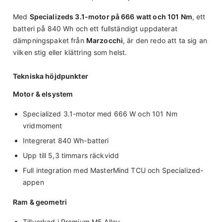
Med
Specializeds 3.1-motor på 666 watt och 101 Nm
, ett
batteri på 840 Wh och ett fullständigt uppdaterat
dämpningspaket från
Marzocchi
, är den redo att ta sig an
vilken stig eller klättring som helst.
Tekniska höjdpunkter
Motor & elsystem
Specialized 3.1-motor med 666 W och 101 Nm
vridmoment
Integrerat 840 Wh-batteri
Upp till 5,3 timmars räckvidd
Full integration med MasterMind TCU och Specialized-
appen
Ram & geometri
Tillverkad i Premium M5 Alloy