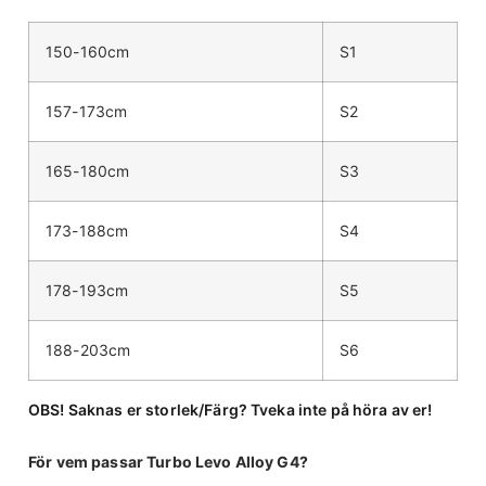
150-160cm
S1
157-173cm
S2
165-180cm
S3
173-188cm
S4
178-193cm
S5
188-203cm
S6
OBS! Saknas er storlek/Färg? Tveka inte på höra av er!
För vem passar Turbo Levo Alloy G4?