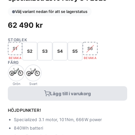
Välj variant nedan för att se lagerstatus
62 490
kr
STORLEK
S1
S6
S2
S3
S4
S5
BEVAKA
BEVAKA
FÄRG
Grön
Svart
Lägg till i varukorg
HÖJDPUNKTER!
Specialized 3.1 motor, 101Nm, 666W power
840Wh batteri