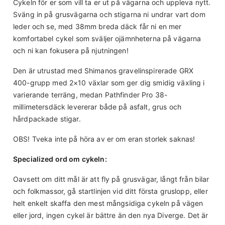
Cykeln för er som vill ta er ut på vägarna och uppleva nytt.
Alloy, 2-bolt Clamp, 12mm offset, 27.2mm, anti-corrosion
Kassett
Sväng in på grusvägarna och stigarna ni undrar vart dom
hardware
Shimano CS-HG50-10, 10-Speed 11-36t
leder och se, med 38mm breda däck får ni en mer
komfortabel cykel som sväljer ojämnheterna på vägarna
Vevparti
och ni kan fokusera på njutningen!
Shimano GRX RX600 | 46/30T
Den är utrustad med Shimanos gravelinspirerade GRX
400-grupp med 2×10 växlar som ger dig smidig växling i
varierande terräng, medan Pathfinder Pro 38-
millimetersdäck levererar både på asfalt, grus och
hårdpackade stigar.
OBS! Tveka inte på höra av er om eran storlek saknas!
Specialized ord om cykeln:
Oavsett om ditt mål är att fly på grusvägar, långt från bilar
och folkmassor, gå startlinjen vid ditt första gruslopp, eller
helt enkelt skaffa den mest mångsidiga cykeln på vägen
eller jord, ingen cykel är bättre än den nya Diverge. Det är