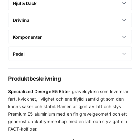
Hjul & Däck
Hjul
Drivlina
AXIS Elite Disc
Antal växlar
Komponenter
Hjulstorlek
2x10
28"
Bromsar
Pedal
Framväxel
Däck
Shimano GRX, Hydraulic disc
Shimano GRX RX400, braze-on
Pedal
Specialized Pathfinder Sport, 700x38c
Styre
Bakväxel
Ingår alltid hos oss!
Produktbeskrivning
Specialized Shallow Drop, 6061, 70x125mm, 31.8mm clamp
Shimano GRX RX400, 10-speed
Specialized Diverge E5 Elite-
gravelcykeln som levererar
Styrstam
Växelreglage
fart, kvickhet, livlighet och enerifylld samtidigt som den
3D-forged alloy, 31.8mm, 7-degree rise
Shimano GRX RX400 hydraulic brake levers, 2x10 speed
känns säker och stabil. Ramen är gjort av lätt och styv
mechanical shifting
Sadel
Premium E5 aluminium med en fin gravelgeometri och ett
generöst däckutrymme ihop med en lätt och styv gaffel i
Body Geometry Bridge Saddle, steel rails
Kedja
FACT-kolfiber.
KMC X10, 10-speed w/ reusable Missing Link™
Sadelstolpe