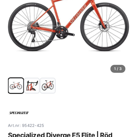
1
/ 3
Art.nr: 95422-425
Specialized Diverge E5 Elite | Röd