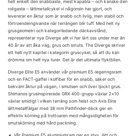
helt enkelt den snabbaste, mest kapabla – och kanske den
roligaste – lättmetallcykel vi någonsin har gjort, och
levererar en åktur som är snabb och livlig, men stabil och
förtroendeingivande när terrängen blir tuff. Med helt ny
grusgeometri och kategoriledande däckavstånd,
representerar nya Diverge allt vi har lärt oss under mer än
40 år av att åka väg, grus och smuts. The Diverge skriver
ett helt nytt kapitel i kategorin gruscykel, så att du kan
drömma om helt nya turer. Det är det ultimata flyktbilen.
Diverge Elite E5 använder vår premium E5-legeringsram
och en FACT-gaffel i kolfiber för en snabb, säker och
bekväm åktur på vägen, i smutsen och över tjockt grus.
Shimanos grusinspirerade GRX 400-grupp växlar 2×10
växlar smidigt i vilken terräng som helst och Axis Elite
lättmetallfälgar med 38 mm Pathfinder-däck ger en
effektiv körning på trottoaren med mångsidigheten för
smutskörning med hård packning.
Vår Premium E5 aluminiumram ger en styv, lätt och