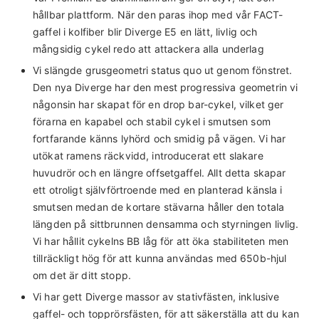
hållbar plattform. När den paras ihop med vår FACT-
gaffel i kolfiber blir Diverge E5 en lätt, livlig och
mångsidig cykel redo att attackera alla underlag
Vi slängde grusgeometri status quo ut genom fönstret.
Den nya Diverge har den mest progressiva geometrin vi
någonsin har skapat för en drop bar-cykel, vilket ger
förarna en kapabel och stabil cykel i smutsen som
fortfarande känns lyhörd och smidig på vägen. Vi har
utökat ramens räckvidd, introducerat ett slakare
huvudrör och en längre offsetgaffel. Allt detta skapar
ett otroligt självförtroende med en planterad känsla i
smutsen medan de kortare stävarna håller den totala
längden på sittbrunnen densamma och styrningen livlig.
Vi har hållit cykelns BB låg för att öka stabiliteten men
tillräckligt hög för att kunna användas med 650b-hjul
om det är ditt stopp.
Vi har gett Diverge massor av stativfästen, inklusive
gaffel- och topprörsfästen, för att säkerställa att du kan