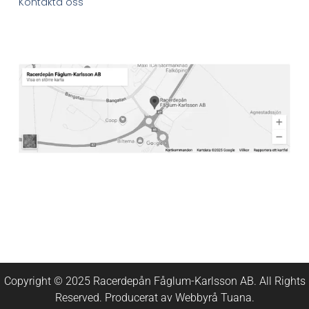
Kontakta oss
Copyright © 2025 Racerdepån Fåglum-Karlsson AB. All Rights
Reserved. Producerat av
Webbyrå
Tuana
.​