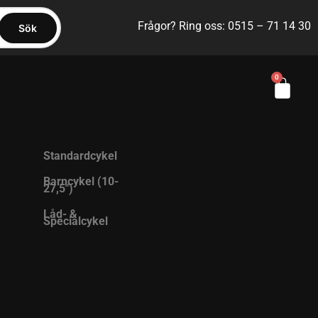
Frågor? Ring oss: 0515 – 71 14 30
Sök
0
Standardcykel
Barncykel (10-
27,5″)
Låd- &
Specialcykel