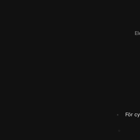
El
För cy