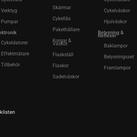
Skärmar
Verktyg
Cykelväskor
Cykellås
Pumpar
Hjulväskor
Pakethållare
ektronik
Belysning &
Reflexer
Korgar &
Cykeldatorer
Väskor
Baklampor
Effektmätare
Flaskställ
Belysningsset
Tillbehör
Flaskor
Framlampor
Sadelväskor
klisten