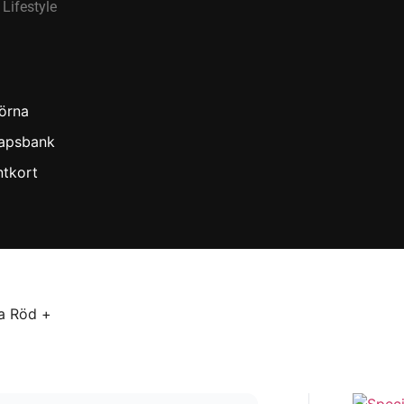
Lifestyle
örna
apsbank
ntkort
la Röd +