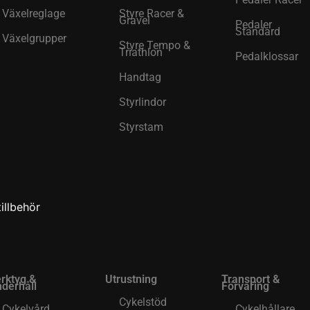
Växelreglage
Styre Racer &
Gravel
Pedaler
Standard
Växelgrupper
Styre Tempo &
Triathlon
Pedalklossar
Handtag
Styrlindor
Styrstam
illbehör
rktyg &
Utrustning
Transport &
derhåll
Förvaring
Cykelstöd
Cykelvård
Cykelhållare