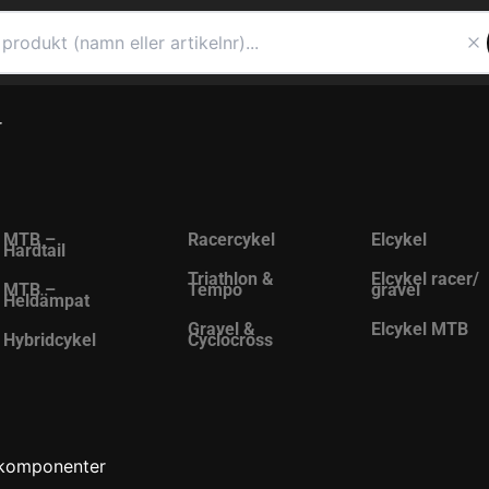
r
MTB –
Racercykel
Elcykel
Hardtail
Triathlon &
Elcykel racer/
MTB –
Tempo
gravel
Heldämpat
Gravel &
Elcykel MTB
Hybridcykel
Cyclocross
komponenter