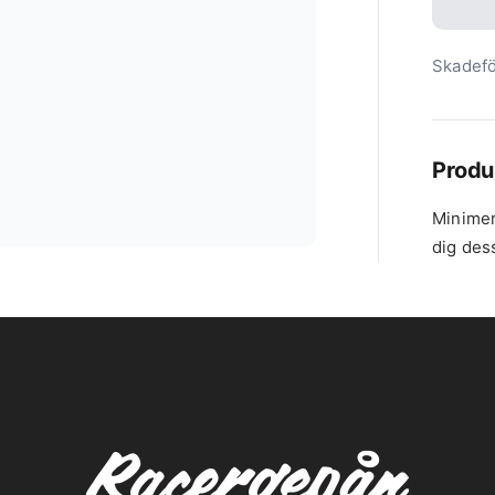
Skadef
Produ
Minimer
dig des