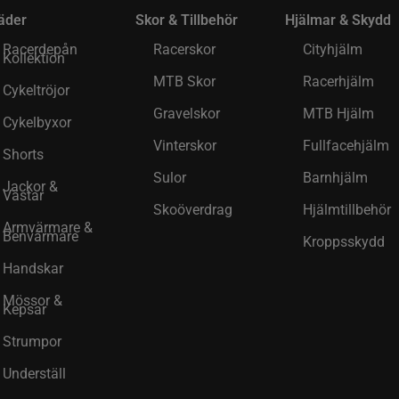
äder
Skor & Tillbehör
Hjälmar & Skydd
Racerdepån
Racerskor
Cityhjälm
Kollektion
MTB Skor
Racerhjälm
Cykeltröjor
Gravelskor
MTB Hjälm
Cykelbyxor
Vinterskor
Fullfacehjälm
Shorts
Sulor
Barnhjälm
Jackor &
Västar
Skoöverdrag
Hjälmtillbehör
Armvärmare &
Benvärmare
Kroppsskydd
Handskar
Mössor &
Kepsar
Strumpor
Underställ