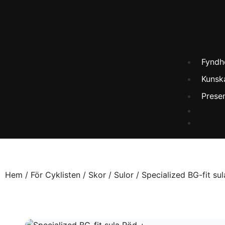
Fyndh
Kunsk
Prese
Hem
/
För Cyklisten
/
Skor
/
Sulor
/ Specialized BG-fit su