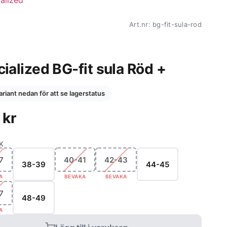
Art.nr: bg-fit-sula-rod
ialized BG-fit sula Röd +
variant nedan för att se lagerstatus
9
kr
K
7
40-41
42-43
38-39
44-45
A
BEVAKA
BEVAKA
7
48-49
A