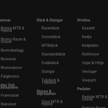
romsar
Däck & Slangar
Drivlina
Broms MTB &
Racerdäck
Kassett
Hybrid
Graveldäck
Kedja
Broms Racer &
Gravel
MTBdäck
Kedjedrev
Bromsbelägg
Standarddäck
Rulltrissor
Bromsok
Dubbdäck
Vajer & Hölje
Bromsskivor
Slangar
Vevlager
Fälgbroms
Tubdäck &
Vevparti
Tillbehör
xlar Och
xelsystem
Pedaler
Styren &
Styrstamm
Framväxel
Pedaler MTB &
Gravel
Styre MTB &
Bakväxel
Hybrid
Pedaler Racer