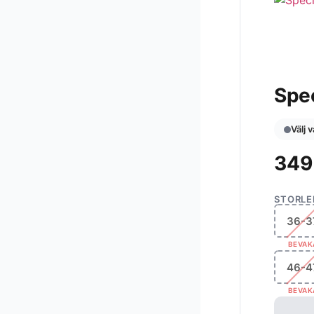
Spec
Välj 
34
STORLE
36-3
BEVAK
46-4
BEVAK