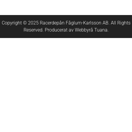
Copyright © 2025 Racerdepån Fåglum-Karlsson AB. All Rights
Reserved. Producerat av
Webbyrå
Tuana
.​