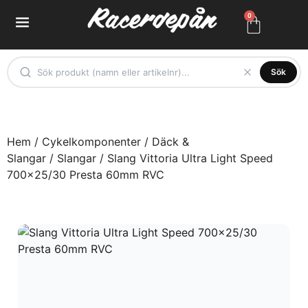
0
Sök
Hem
/
Cykelkomponenter
/
Däck &
Slangar
/
Slangar
/ Slang Vittoria Ultra Light Speed
700×25/30 Presta 60mm RVC