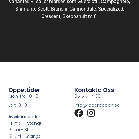
varianter. Vi säljer märken som Guerciotti, Campagnolo,
Shimano, Scott, Bianchi, Cannondale, Specialized,
Crescent, Skeppshult m.fl.
Öppettider
Kontakta Oss
Mån-fre: 10-18
0515 71 14 30
Lör: 10-13
info@racerdepan.se
Avvikandetider
14 maj - Stängt
6 juni - Stängt
19 juni - Stängt