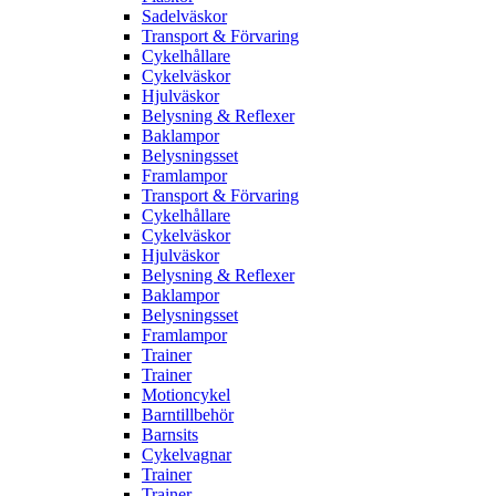
Sadelväskor
Transport & Förvaring
Cykelhållare
Cykelväskor
Hjulväskor
Belysning & Reflexer
Baklampor
Belysningsset
Framlampor
Transport & Förvaring
Cykelhållare
Cykelväskor
Hjulväskor
Belysning & Reflexer
Baklampor
Belysningsset
Framlampor
Trainer
Trainer
Motioncykel
Barntillbehör
Barnsits
Cykelvagnar
Trainer
Trainer