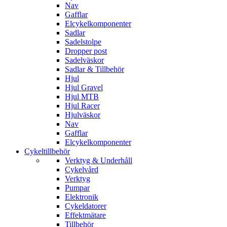
Nav
Gafflar
Elcykelkomponenter
Sadlar
Sadelstolpe
Dropper post
Sadelväskor
Sadlar & Tillbehör
Hjul
Hjul Gravel
Hjul MTB
Hjul Racer
Hjulväskor
Nav
Gafflar
Elcykelkomponenter
Cykeltillbehör
Verktyg & Underhåll
Cykelvård
Verktyg
Pumpar
Elektronik
Cykeldatorer
Effektmätare
Tillbehör