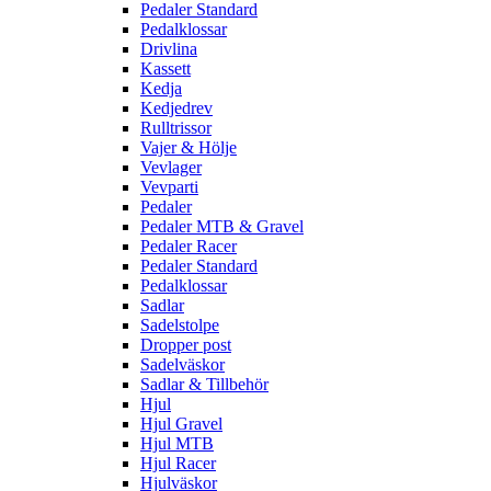
Pedaler Standard
Pedalklossar
Drivlina
Kassett
Kedja
Kedjedrev
Rulltrissor
Vajer & Hölje
Vevlager
Vevparti
Pedaler
Pedaler MTB & Gravel
Pedaler Racer
Pedaler Standard
Pedalklossar
Sadlar
Sadelstolpe
Dropper post
Sadelväskor
Sadlar & Tillbehör
Hjul
Hjul Gravel
Hjul MTB
Hjul Racer
Hjulväskor