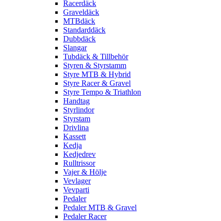
Racerdäck
Graveldäck
MTBdäck
Standarddäck
Dubbdäck
Slangar
Tubdäck & Tillbehör
Styren & Styrstamm
Styre MTB & Hybrid
Styre Racer & Gravel
Styre Tempo & Triathlon
Handtag
Styrlindor
Styrstam
Drivlina
Kassett
Kedja
Kedjedrev
Rulltrissor
Vajer & Hölje
Vevlager
Vevparti
Pedaler
Pedaler MTB & Gravel
Pedaler Racer