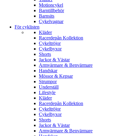
Motioncykel
Barntillbehör
Barnsits
Cykelvagnar
För cyklisten
Kläder
Racerdepån Kollektion
Cykeltröjor
Cykelbyxor
Shorts
Jackor & Västar
Armvärmare & Benvärmare
Handskar
Mössor & Kepsar
Strumpor
Underställ
Lifestyle
Kläder
Racerdepån Kollektion
Cykeltröjor
Cykelbyxor
Shorts
Jackor & Västar
Armvärmare & Benvärmare