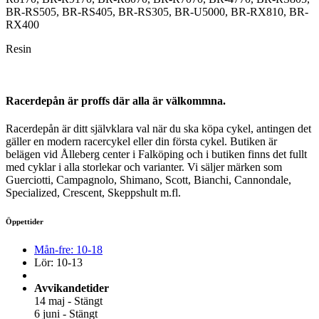
BR-RS505, BR-RS405, BR-RS305, BR-U5000, BR-RX810, BR-
RX400
Resin
Racerdepån är proffs där alla är välkommna.
Racerdepån är ditt självklara val när du ska köpa cykel, antingen det
gäller en modern racercykel eller din första cykel. Butiken är
belägen vid Ålleberg center i Falköping och i butiken finns det fullt
med cyklar i alla storlekar och varianter. Vi säljer märken som
Guerciotti, Campagnolo, Shimano, Scott, Bianchi, Cannondale,
Specialized, Crescent, Skeppshult m.fl.
Öppettider
Mån-fre: 10-18
Lör: 10-13
Avvikandetider
14 maj - Stängt
6 juni - Stängt