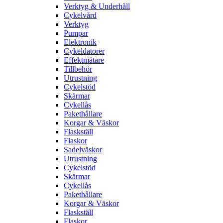
Verktyg & Underhåll
Cykelvård
Verktyg
Pumpar
Elektronik
Cykeldatorer
Effektmätare
Tillbehör
Utrustning
Cykelstöd
Skärmar
Cykellås
Pakethållare
Korgar & Väskor
Flaskställ
Flaskor
Sadelväskor
Utrustning
Cykelstöd
Skärmar
Cykellås
Pakethållare
Korgar & Väskor
Flaskställ
Flaskor