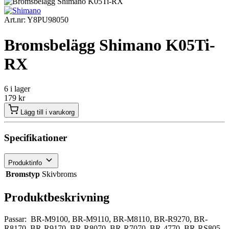
Art.nr: Y8PU98050
Bromsbelägg Shimano K05Ti-
RX
6 i lager
179
kr
Lägg till i varukorg
Specifikationer
Produktinfo
Bromstyp
Skivbroms
Produktbeskrivning
Passar: BR-M9100, BR-M9110, BR-M8110, BR-R9270, BR-
R8170, BR-R9170, BR-R8070, BR-R7070, BR-4770, BR-RS805,