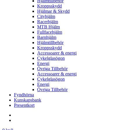
Hjälmtillbehör
Kroppsskydd
Hjälmar & Skydd
Cityhjälm
Racerhjälm
MTB Hjälm
Fullfacehjälm
Barnhjälm
Hjälmtillbehör
Kroppsskydd
Accessoarer & energi
Cykelglasögon
Energi
Övriga Tillbehör
Accessoarer & energi
Cykelglasögon
Energi
Övriga Tillbehör
Fyndhörna
Kunskapsbank
Presentkort