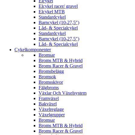
Elcykel
Elcykel racer/ gravel
Elcykel MTB
Standardcykel
Barncykel (10-27,5″)
Låd- & Specialcykel
Standardcykel
Barncykel (10-27,5″)
Låd- & Specialcykel
Cykelkomponenter
Bromsar
Broms MTB & Hybrid
Broms Racer & Gravel
Bromsbelägg
Bromsok
Bromsskivor
Fälgbroms
Växlar Och Växelsystem
Framväxel
Bakväxel
Växelreglage
Växelgrupper
Bromsar
Broms MTB & Hybrid
Broms Racer & Gravel