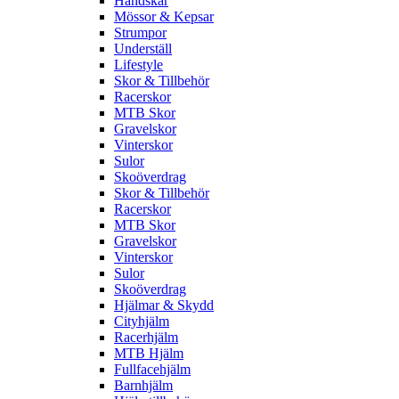
Handskar
Mössor & Kepsar
Strumpor
Underställ
Lifestyle
Skor & Tillbehör
Racerskor
MTB Skor
Gravelskor
Vinterskor
Sulor
Skoöverdrag
Skor & Tillbehör
Racerskor
MTB Skor
Gravelskor
Vinterskor
Sulor
Skoöverdrag
Hjälmar & Skydd
Cityhjälm
Racerhjälm
MTB Hjälm
Fullfacehjälm
Barnhjälm