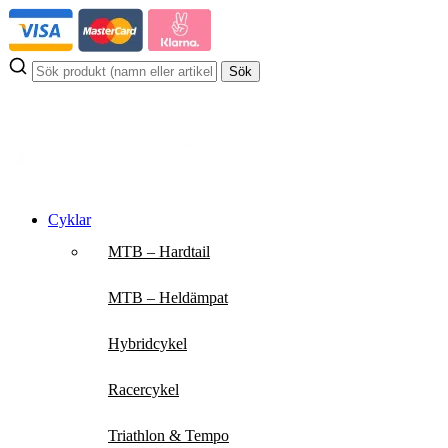
Hoppa
till
innehåll
Sök
Cyklar
MTB – Hardtail
MTB – Heldämpat
Hybridcykel
Racercykel
Triathlon & Tempo