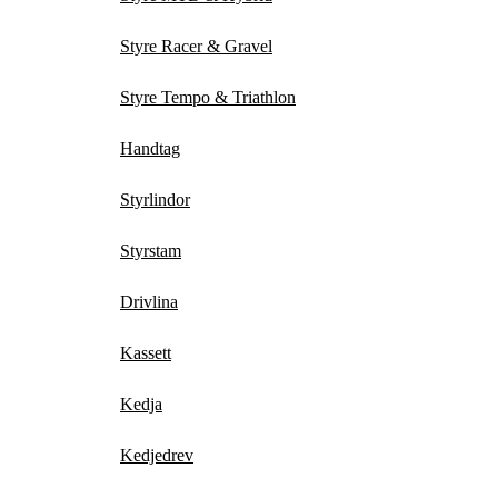
Styre Racer & Gravel
Styre Tempo & Triathlon
Handtag
Styrlindor
Styrstam
Drivlina
Kassett
Kedja
Kedjedrev