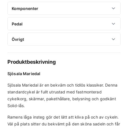
Antal växlar
Komponenter
Nav
3
Shimano nav
Bromsar
Pedal
Bakväxel
Däck
V-broms fram, fotbroms bak
Shimano Nexus
Pedal
40-622
Övrigt
Styrstam
Växelreglage
Nylon med antislip
Aluminium/rostfritt stål
Belysning
Shimano Nexus vridreglage
Sadel
Batterilysen fram & bak
Produktbeskrivning
Kedja
Spectra Lubri
Övrig information
KMC RB
Sjösala Mariedal
Sadelstolpe
Pakethållare
Kassett
Sjösala Mariedal är en bekväm och tidlös klassiker. Denna
Aluminium silver 27,2x300
16T
standardcykel är fullt utrustad med fastmonterad
cykelkorg, skärmar, pakethållare, belysning och godkänt
Vevparti
Solid-lås.
38T 170 mm
Ramens låga insteg gör det lätt att kliva på och av cykeln.
Väl på plats sitter du bekvämt på den sköna sadeln och får