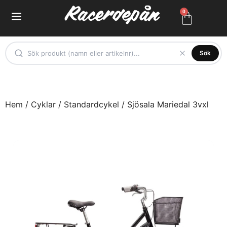
0
Sök
Hem
/
Cyklar
/
Standardcykel
/ Sjösala Mariedal 3vxl