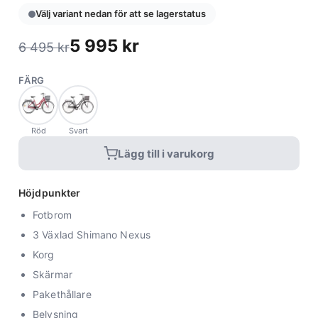
Välj variant nedan för att se lagerstatus
5 995
kr
6 495
kr
FÄRG
Röd
Svart
Lägg till i varukorg
Höjdpunkter
Fotbrom
3 Växlad Shimano Nexus
Korg
Skärmar
Pakethållare
Belysning