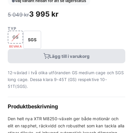
Välj variant nedan för att se lagerstatus
3 995
kr
5 049
kr
TYP
GS
SGS
BEVAKA
Lägg till i varukorg
12-växlad i två olika utföranden GS medium cage och SGS
long cage. Dessa klara 9-45T (GS) respektive 10-
51T(SGS).
Produktbeskrivning
Den helt nya XTR M8250-växeln ger både motionär och
elit en rapphet, räckvidd och robusthet som kan tackla alla
stigar därute. ed inbyggd automatisk krasch dämpning,