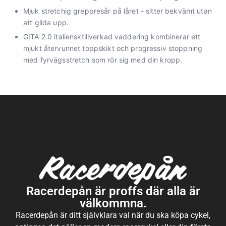
Mjuk stretchig greppresår på låret - sitter bekvämt utan
att glida upp.
GITA 2.0 italiensktillverkad vaddering kombinerar ett
mjukt återvunnet toppskikt och progressiv stoppning
med fyrvägsstretch som rör sig med din kropp.
Racerdepån är proffs där alla är
välkommna.
Racerdepån är ditt självklara val när du ska köpa cykel,