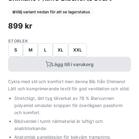
Välj variant nedan för att se lagerstatus
899
kr
STORLEK
S
M
L
XL
XXL
Lägg till i varukorg
Cykla med stil och komfort men denna Bib från Shimano!
Lätt och komprimerande textil för god ventilation och stöd.
Stretchigt, lätt tyg tillverkat av 78 % återvunnen
polyamid omsluter kroppen för överlägsen passform
och komfort.
Biböverdel i tunnt nätmaterial är luftigt och
snabbtorkande.
Anatomisk paneldesign för bekväm trampning.