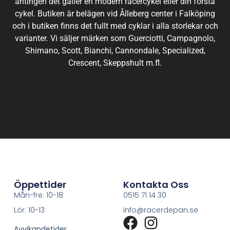
antingen det gäller en modern racercykel eller din första
cykel. Butiken är belägen vid Ålleberg center i Falköping
och i butiken finns det fullt med cyklar i alla storlekar och
varianter. Vi säljer märken som Guerciotti, Campagnolo,
Shimano, Scott, Bianchi, Cannondale, Specialized,
Crescent, Skeppshult m.fl.
Öppettider
Kontakta Oss
Mån-fre: 10-18
0515 71 14 30
Lör: 10-13
info@racerdepan.se
Avvikandetider