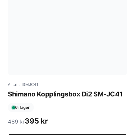
Art.nr: ISMJC41
Shimano Kopplingsbox Di2 SM-JC41
6 i lager
395
kr
489
kr