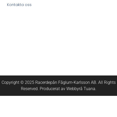
Kontakta oss
Copyright © 2025 Racerdepån Fåglum-Karlsson AB. All Rights
Reserved. Producerat av
Webbyrå
Tuana
.​