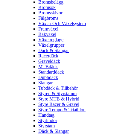
Bromsbelägg
Bromsok
Bromsskivor
Fälgbroms
Växlar Och Växelsystem
Framväxel
Bakväxel
Växelreglage
Växelgrupper
Däck & Slangar
Racerdäck
Graveldäck
MTBdäck
Standarddäck
Dubbdäck
Slangar
Tubdäck & Tillbehör
Styren & Styrstamm
Styre MTB & Hybrid
Styre Racer & Gravel
Styre Tempo & Triathlon
Handtag
Styrlindor
Styrstam
Däck & Slangar