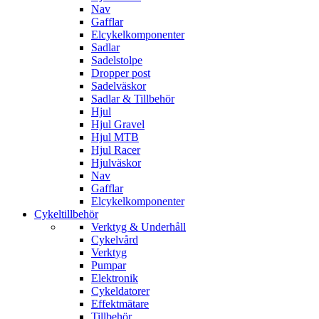
Nav
Gafflar
Elcykelkomponenter
Sadlar
Sadelstolpe
Dropper post
Sadelväskor
Sadlar & Tillbehör
Hjul
Hjul Gravel
Hjul MTB
Hjul Racer
Hjulväskor
Nav
Gafflar
Elcykelkomponenter
Cykeltillbehör
Verktyg & Underhåll
Cykelvård
Verktyg
Pumpar
Elektronik
Cykeldatorer
Effektmätare
Tillbehör