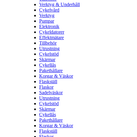
Verktyg & Underhåll
Cykelvård
Verktyg
Pumpar
Elektronik
Cykeldatorer
Effektmätare
Tillbehör
Utrustning
Cykelstöd
Skärmar
Cykellås
Pakethållare
Korgar & Väskor
Flaskställ
Flaskor
Sadelväskor
Utrustning
Cykelstöd
Skärmar
Cykellås
Pakethållare
Korgar & Väskor
Flaskställ
Flaskor