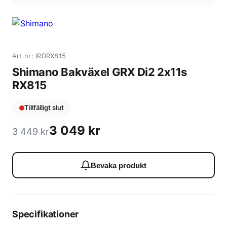
Art.nr: IRDRX815
Shimano Bakväxel GRX Di2 2x11s
RX815
Tillfälligt slut
3 049
kr
3 449
kr
Bevaka produkt
Specifikationer