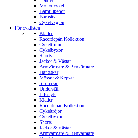
Trainer
Motioncykel
Barntillbehör
Barnsits
Cykelvagnar
För cyklisten
Kläder
Racerdepån Kollektion
Cykeltröjor
Cykelbyxor
Shorts
Jackor & Västar
Armvärmare & Benvärmare
Handskar
Mössor & Kepsar
Strumpor
Underställ
Lifestyle
Kläder
Racerdepån Kollektion
Cykeltröjor
Cykelbyxor
Shorts
Jackor & Västar
Armvärmare & Benvärmare