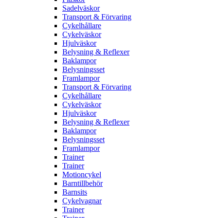
Sadelväskor
Transport & Förvaring
Cykelhållare
Cykelväskor
Hjulväskor
Belysning & Reflexer
Baklampor
Belysningsset
Framlampor
Transport & Förvaring
Cykelhållare
Cykelväskor
Hjulväskor
Belysning & Reflexer
Baklampor
Belysningsset
Framlampor
Trainer
Trainer
Motioncykel
Barntillbehör
Barnsits
Cykelvagnar
Trainer