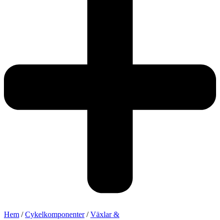
Hem
/
Cykelkomponenter
/
Växlar &