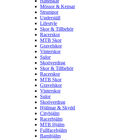
Handskar
Mössor & Kepsar
Strumpor
Underställ
Lifestyle
Skor & Tillbehör
Racerskor
MTB Skor
Gravelskor
Vinterskor
Sulor
Skoöverdrag
Skor & Tillbehör
Racerskor
MTB Skor
Gravelskor
Vinterskor
Sulor
Skoöverdrag
Hjälmar & Skydd
Cityhjälm
Racerhjälm
MTB Hjälm
Fullfacehjälm
Barnhjälm