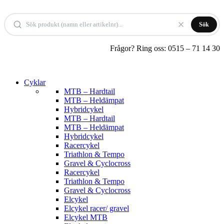
Hoppa
till
Sök
innehåll
Frågor? Ring oss: 0515 – 71 14 30
Cyklar
MTB – Hardtail
MTB – Heldämpat
Hybridcykel
MTB – Hardtail
MTB – Heldämpat
Hybridcykel
Racercykel
Triathlon & Tempo
Gravel & Cyclocross
Racercykel
Triathlon & Tempo
Gravel & Cyclocross
Elcykel
Elcykel racer/ gravel
Elcykel MTB