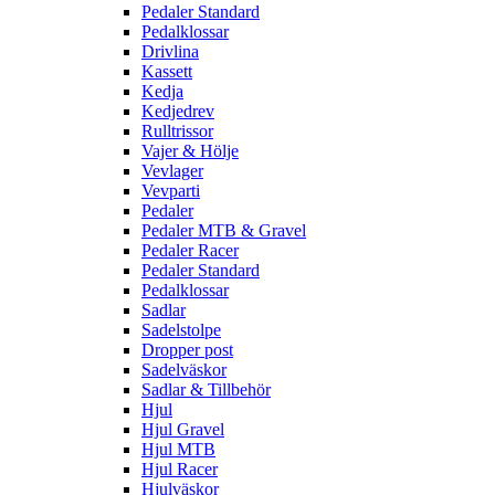
Pedaler Standard
Pedalklossar
Drivlina
Kassett
Kedja
Kedjedrev
Rulltrissor
Vajer & Hölje
Vevlager
Vevparti
Pedaler
Pedaler MTB & Gravel
Pedaler Racer
Pedaler Standard
Pedalklossar
Sadlar
Sadelstolpe
Dropper post
Sadelväskor
Sadlar & Tillbehör
Hjul
Hjul Gravel
Hjul MTB
Hjul Racer
Hjulväskor