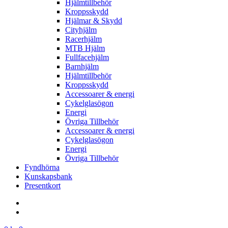
Hjälmtillbehör
Kroppsskydd
Hjälmar & Skydd
Cityhjälm
Racerhjälm
MTB Hjälm
Fullfacehjälm
Barnhjälm
Hjälmtillbehör
Kroppsskydd
Accessoarer & energi
Cykelglasögon
Energi
Övriga Tillbehör
Accessoarer & energi
Cykelglasögon
Energi
Övriga Tillbehör
Fyndhörna
Kunskapsbank
Presentkort