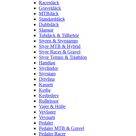
Racerdäck
Graveldäck
MTBdäck
Standarddäck
Dubbdäck
Slangar
Tubdäck & Tillbehör
Styren & Styrstamm
Styre MTB & Hybrid
Styre Racer & Gravel
Styre Tempo & Triathlon
Handtag
Styrlindor
Styrstam
Drivlina
Kassett
Kedja
Kedjedrev
Rulltrissor
Vajer & Hölje
Vevlager
Vevparti
Pedaler
Pedaler MTB & Gravel
Pedaler Racer