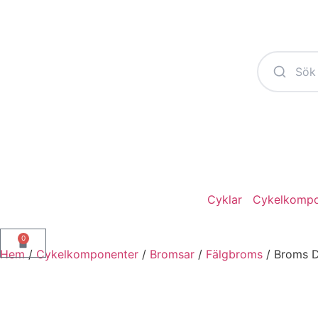
Cyklar
Cykelkompo
0
Hem
/
Cykelkomponenter
/
Bromsar
/
Fälgbroms
/ Broms D