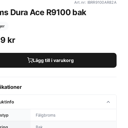
Art.nr: IBRR9100AR82A
ms Dura Ace R9100 bak
ager
39
kr
Lägg till i varukorg
ikationer
uktinfo
styp
Fälgbroms
ring
Bak