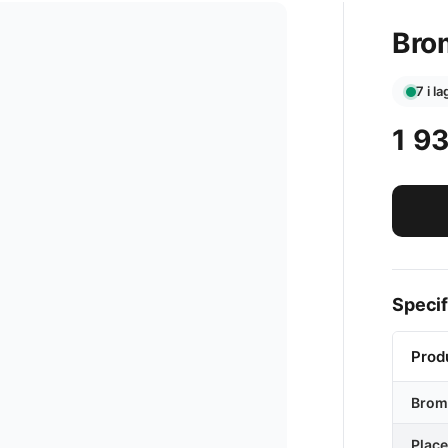
Bro
7 i l
1 9
Specif
Prod
Brom
Place