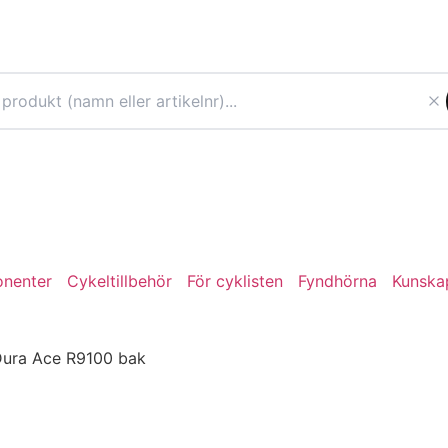
nenter
Cykeltillbehör
För cyklisten
Fyndhörna
Kunska
ura Ace R9100 bak