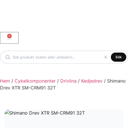
0
Sök
Hem
/
Cykelkomponenter
/
Drivlina
/
Kedjedrev
/ Shimano
Drev XTR SM-CRM91 32T