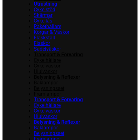
Utrustning
Cykelstöd
Skärmar
Cykellås
Pakethållare
Korgar & Väskor
Flaskställ
Flaskor
Sadelväskor
Transport & Förvaring
Cykelhållare
Cykelväskor
Hjulväskor
Belysning & Reflexer
Baklampor
Belysningsset
Framlampor
Transport & Förvaring
Cykelhållare
Cykelväskor
Hjulväskor
Belysning & Reflexer
Baklampor
Belysningsset
Framlampor