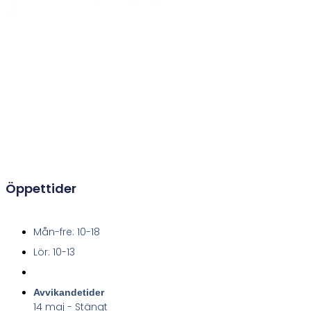
Racerdepån är proffs där alla är välkommna.
Racerdepån är ditt självklara val när du ska köpa cykel, antingen det
gäller en modern racercykel eller din första cykel. Butiken är
belägen vid Ålleberg center i Falköping och i butiken finns det fullt
med cyklar i alla storlekar och varianter. Vi säljer märken som
Guerciotti, Campagnolo, Shimano, Scott, Bianchi, Cannondale,
Specialized, Crescent, Skeppshult m.fl.
Öppettider
Mån-fre: 10-18
Lör: 10-13
Avvikandetider
14 maj - Stängt