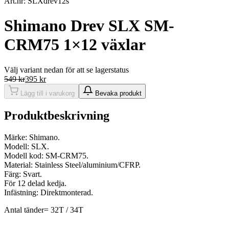
Art.nr: SLXdrev12s
Shimano Drev SLX SM-
CRM75 1×12 växlar
Välj variant nedan för att se lagerstatus
549
kr
395
kr
Lägg till i varukorg
Bevaka produkt
Produktbeskrivning
Märke: Shimano.
Modell: SLX.
Modell kod: SM-CRM75.
Material: Stainless Steel/aluminium/CFRP.
Färg: Svart.
För 12 delad kedja.
Infästning: Direktmonterad.
Antal tänder= 32T / 34T