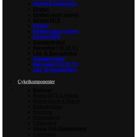
Gravel & Cyclocross
Elcykel
Elcykel racer/ gravel
Elcykel MTB
Elcykel
Elcykel racer/ gravel
Elcykel MTB
Standardcykel
Barncykel (10-27,5″)
Låd- & Specialcykel
Standardcykel
Barncykel (10-27,5″)
Låd- & Specialcykel
Cykelkomponenter
Bromsar
Broms MTB & Hybrid
Broms Racer & Gravel
Bromsbelägg
Bromsok
Bromsskivor
Fälgbroms
Växlar Och Växelsystem
Framväxel