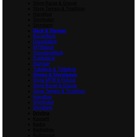
Styre Racer & Gravel
Styre Tempo & Triathlon
Handtag
Styrlindor
Styrstam
Däck & Slangar
Racerdäck
Graveldäck
MTBdäck
Standarddäck
Dubbdäck
Slangar
Tubdäck & Tillbehör
Styren & Styrstamm
Styre MTB & Hybrid
Styre Racer & Gravel
Styre Tempo & Triathlon
Handtag
Styrlindor
Styrstam
Drivlina
Kassett
Kedja
Kedjedrev
Rulltrissor