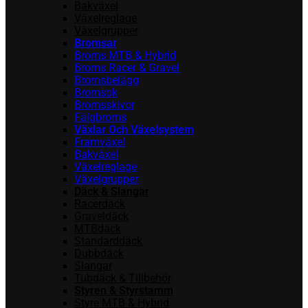
Bakväxel
Växelreglage
Växelgrupper
Bromsar
Broms MTB & Hybrid
Broms Racer & Gravel
Bromsbelägg
Bromsok
Bromsskivor
Fälgbroms
Växlar Och Växelsystem
Framväxel
Bakväxel
Växelreglage
Växelgrupper
Däck & Slangar
Racerdäck
Graveldäck
MTBdäck
Standarddäck
Dubbdäck
Slangar
Tubdäck & Tillbehör
Styren & Styrstamm
Styre MTB & Hybrid