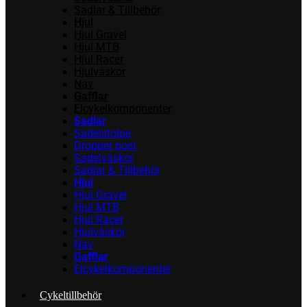
Sadlar & Tillbehör
Hjul
Hjul Gravel
Hjul MTB
Hjul Racer
Hjulväskor
Nav
Gafflar
Elcykelkomponenter
Sadlar
Sadelstolpe
Dropper post
Sadelväskor
Sadlar & Tillbehör
Hjul
Hjul Gravel
Hjul MTB
Hjul Racer
Hjulväskor
Nav
Gafflar
Elcykelkomponenter
Cykeltillbehör