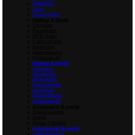
Vinterskor
Sulor
Skoöverdrag
Hjälmar & Skydd
Cityhjälm
Racerhjälm
MTB Hjälm
Fullfacehjälm
Barnhjälm
Hjälmtillbehör
Kroppsskydd
Hjälmar & Skydd
Cityhjälm
Racerhjälm
MTB Hjälm
Fullfacehjälm
Barnhjälm
Hjälmtillbehör
Kroppsskydd
Accessoarer & energi
Cykelglasögon
Energi
Övriga Tillbehör
Accessoarer & energi
Cykelglasögon