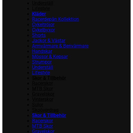
Underställ
Lifestyle
Kläder
Racerdepån Kollektion
Cykeltröjor
Cykelbyxor
Shorts
Jackor & Västar
Armvärmare & Benvärmare
Handskar
Mössor & Kepsar
Strumpor
Underställ
Lifestyle
Skor & Tillbehör
Racerskor
MTB Skor
Gravelskor
Vinterskor
Sulor
Skoöverdrag
Skor & Tillbehör
Racerskor
MTB Skor
Gravelskor