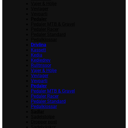
Vajer & Hölje
Vevlager
Vevparti
Pedaler
Pedaler MTB & Gravel
Pedaler Racer
Pedaler Standard
Pedalklossar
Drivlina
Kassett
Kedja
Kedjedrev
Rulltrissor
Vajer & Hölje
Vevlager
Vevparti
Pedaler
Pedaler MTB & Gravel
Pedaler Racer
Pedaler Standard
Pedalklossar
Sadlar
Sadelstolpe
Dropper post
Sadelväskor