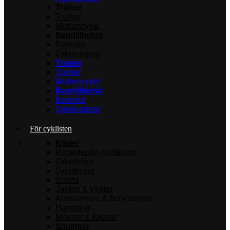
Trainer
Trainer
Motioncykel
Barntillbehör
Barnsits
Cykelvagnar
Trainer
Trainer
Motioncykel
Barntillbehör
Barnsits
Cykelvagnar
För cyklisten
Kläder
Racerdepån Kollektion
Cykeltröjor
Cykelbyxor
Shorts
Jackor & Västar
Armvärmare & Benvärmare
Handskar
Mössor & Kepsar
Strumpor