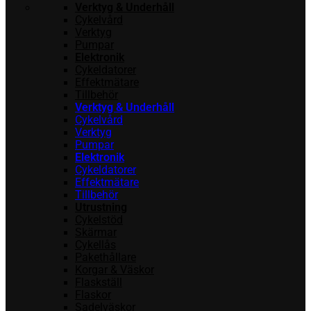
Verktyg & Underhåll
Cykelvård
Verktyg
Pumpar
Elektronik
Cykeldatorer
Effektmätare
Tillbehör
Verktyg & Underhåll
Cykelvård
Verktyg
Pumpar
Elektronik
Cykeldatorer
Effektmätare
Tillbehör
Utrustning
Cykelstöd
Skärmar
Cykellås
Pakethållare
Korgar & Väskor
Flaskställ
Flaskor
Sadelväskor