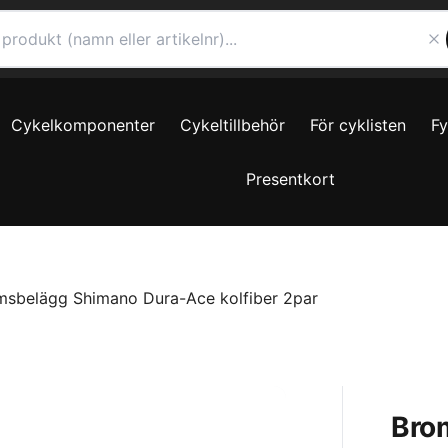
Cykelkomponenter
Cykeltillbehör
För cyklisten
F
Presentkort
msbelägg Shimano Dura-Ace kolfiber 2par
Bro