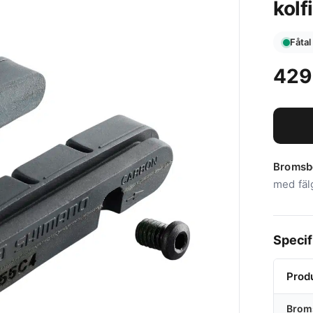
kolf
Fåtal
42
Bromsb
med fäl
Specif
Prod
Brom