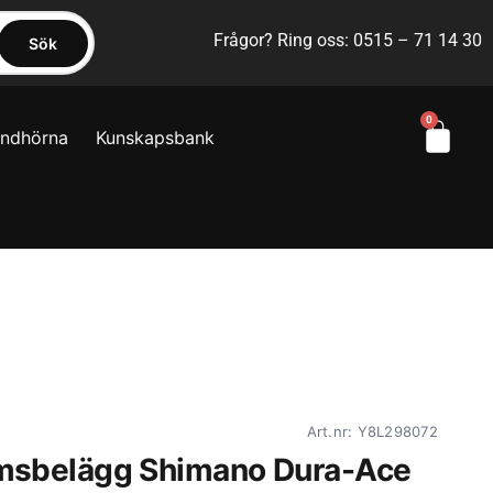
Frågor? Ring oss: 0515 – 71 14 30
Sök
0
yndhörna
Kunskapsbank
Art.nr: Y8L298072
msbelägg Shimano Dura-Ace