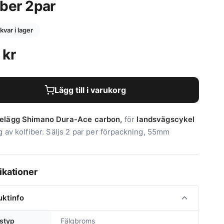
iber 2par
 kvar i lager
9
kr
Lägg till i varukorg
elägg Shimano Dura-Ace carbon,
för
landsvägscykel
g av kolfiber. Säljs 2 par per förpackning, 55mm
ikationer
uktinfo
styp
Fälgbroms