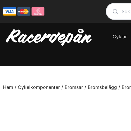
Cyklar
Hem
/
Cykelkomponenter
/
Bromsar
/
Bromsbelägg
/ Bro