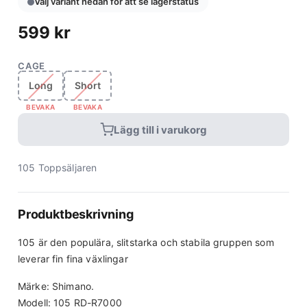
Välj variant nedan för att se lagerstatus
599
kr
CAGE
Long
Short
BEVAKA
BEVAKA
Lägg till i varukorg
105 Toppsäljaren
Produktbeskrivning
105 är den populära, slitstarka och stabila gruppen som
leverar fin fina växlingar
Märke: Shimano.
Modell: 105 RD-R7000