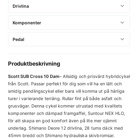
Hjulstorlek
Drivlina
28"
Antal växlar
Komponenter
Fälgar
12
Alexrims X-20 Disc 32H, black
Bromsar
Pedal
Bakväxel
Nav
Shimano MT200, Hydr. Disc Brakes
Shimano Deore RD-M6100 SGS Shadow Plus, 12 Speed
Pedal
Shimano FH-QC500-MS | Formula CL51
Styre
Växelreglage
Ingår alltid hos oss!
Produktbeskrivning
Däck
HL MTB-AL-312BT, 720mm, black, 12mm rise Syncros
Shimano Deore SL-M6100-R, Rapidfire Plus
Comfort lock on Grip
Kenda Booster, 700x45C, 30 TPI
Scott SUB Cross 10 Dam
– Allsidig och prisvärd hybridcykel
Kedja
Styrstam
från Scott. Passar perfekt för dig som vill ha en lätt och
Shimano CN-M6100
smidig pendlingscykel eller bara vill komma ut på härliga
HL TDS-C342-8FOV, 10°, 31.8, Black
turer i varierande terräng. Rullar fint på både asfalt och
Kassett
Sadel
grusvägar. Denna cykel kommer utrustad med kvalitets
Shimano Deore CS-M6100-12, 10-51 T
Syncros Capilano Sport
komponenter och dämpad framgaffel, Suntour NEX HLO,
för att skapa en god komfort även på lite mer ojämnt
Vevparti
Sadelstolpe
underlag. Shimano Deore 12 drivlina, 28 tums däck med
Shimano FC-MT510-1 52mm CL, 34T
HL SP C212 31.6mm, 350mm, Black
45mm bredd och Shimano hydrauliska skivbromsar.