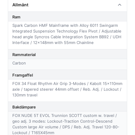
Allmänt
Ram
Spark Carbon HMF Mainframe with Alloy 6011 Swingarm
Integrated Suspension Technology Flex Pivot / Adjustable
head angle Syncros Cable Integration System BB92 / UDH
Interface / 12x148mm with 55mm Chainline
Rammaterial
Carbon
Framgaffel
FOX 34 Float Rhythm Air Grip 3-Modes / Kabolt 15x110mm
axle / tapered steerer 44mm offset / Reb. Adj. / Lockout /
130mm travel
Bakdämpare
FOX NUDE 5T EVOL Trunnion SCOTT custom w. travel /
geo adj. 3 modes: Lockout-Traction Control-Descend
Custom large Air volume / DPS / Reb. Adj. Travel 120-80-
Lockout / T165X45mm