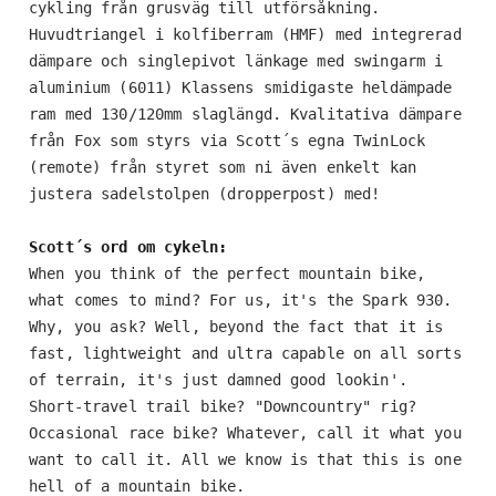
cykling från grusväg till utförsåkning. 
Shimano Deore CS-M6100-12 / 10-51 T
Syncros - Acros Angle adjust & Cable Routing HS System
Huvudtriangel i kolfiberram (HMF) med integrerad 
+-0.6° head angle adjustment ZS56/28.6 – ZS56/40 MTB
Vevparti
dämpare och singlepivot länkage med swingarm i 
Sadel
aluminium (6011) Klassens smidigaste heldämpade 
Shimano SLX FC-M7120-1 / Hollowtech 2 55mm CL / 32T
ram med 130/120mm slaglängd. Kvalitativa dämpare 
Syncros Tofino 2.0 Regular CRMO rails
från Fox som styrs via Scott´s egna TwinLock 
Sadelstolpe
(remote) från styret som ni även enkelt kan 
Syncros Duncan Dropper Post 2.0 31.6mm / S & M size
justera sadelstolpen (dropperpost) med!

125mm / L size 150mm / XL size 170mm
Scott´s ord om cykeln:
When you think of the perfect mountain bike, 
what comes to mind? For us, it's the Spark 930. 
Why, you ask? Well, beyond the fact that it is 
fast, lightweight and ultra capable on all sorts 
of terrain, it's just damned good lookin'. 
Short-travel trail bike? "Downcountry" rig? 
Occasional race bike? Whatever, call it what you 
want to call it. All we know is that this is one 
hell of a mountain bike.