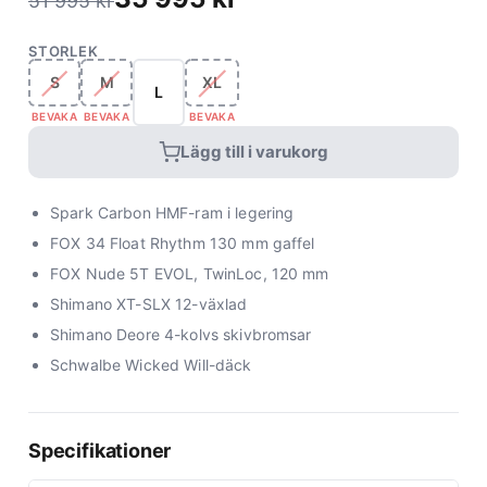
51 995
kr
STORLEK
S
M
XL
L
BEVAKA
BEVAKA
BEVAKA
Lägg till i varukorg
Spark Carbon HMF-ram i legering
FOX 34 Float Rhythm 130 mm gaffel
FOX Nude 5T EVOL, TwinLoc, 120 mm
Shimano XT-SLX 12-växlad
Shimano Deore 4-kolvs skivbromsar
Schwalbe Wicked Will-däck
Specifikationer