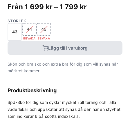
Från
1 699
kr
–
1 799
kr
STORLEK
44
45
43
BEVAKA
BEVAKA
Lägg till i varukorg
Skön och bra sko och extra bra för dig som vill synas när
mörkret kommer.
Produktbeskrivning
Spd-Sko för dig som cyklar mycket i all teräng och i alla
väderlekar och uppskatar att synas då den har en styvhet
som indikerar 6 på scotts indexskala.