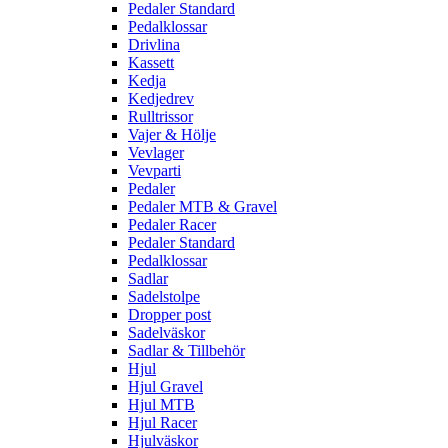
Pedaler Standard
Pedalklossar
Drivlina
Kassett
Kedja
Kedjedrev
Rulltrissor
Vajer & Hölje
Vevlager
Vevparti
Pedaler
Pedaler MTB & Gravel
Pedaler Racer
Pedaler Standard
Pedalklossar
Sadlar
Sadelstolpe
Dropper post
Sadelväskor
Sadlar & Tillbehör
Hjul
Hjul Gravel
Hjul MTB
Hjul Racer
Hjulväskor