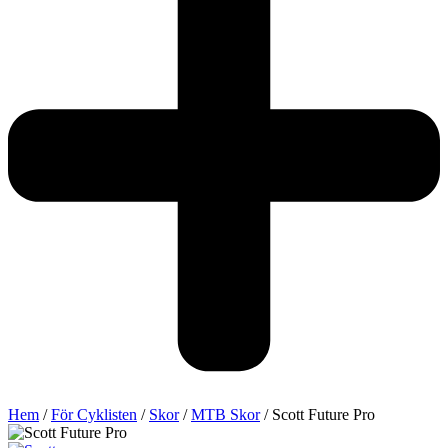
Hem
/
För Cyklisten
/
Skor
/
MTB Skor
/ Scott Future Pro