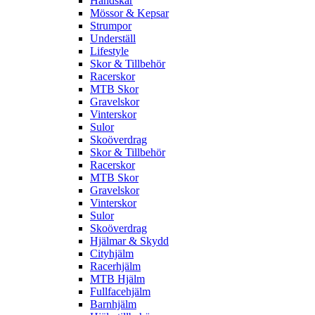
Handskar
Mössor & Kepsar
Strumpor
Underställ
Lifestyle
Skor & Tillbehör
Racerskor
MTB Skor
Gravelskor
Vinterskor
Sulor
Skoöverdrag
Skor & Tillbehör
Racerskor
MTB Skor
Gravelskor
Vinterskor
Sulor
Skoöverdrag
Hjälmar & Skydd
Cityhjälm
Racerhjälm
MTB Hjälm
Fullfacehjälm
Barnhjälm