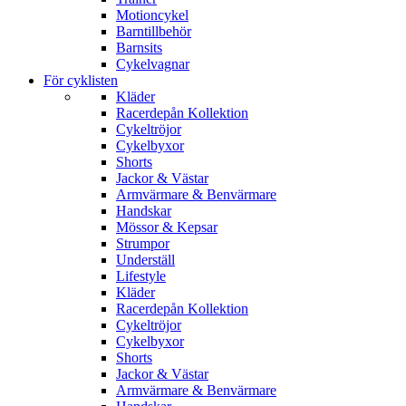
Motioncykel
Barntillbehör
Barnsits
Cykelvagnar
För cyklisten
Kläder
Racerdepån Kollektion
Cykeltröjor
Cykelbyxor
Shorts
Jackor & Västar
Armvärmare & Benvärmare
Handskar
Mössor & Kepsar
Strumpor
Underställ
Lifestyle
Kläder
Racerdepån Kollektion
Cykeltröjor
Cykelbyxor
Shorts
Jackor & Västar
Armvärmare & Benvärmare