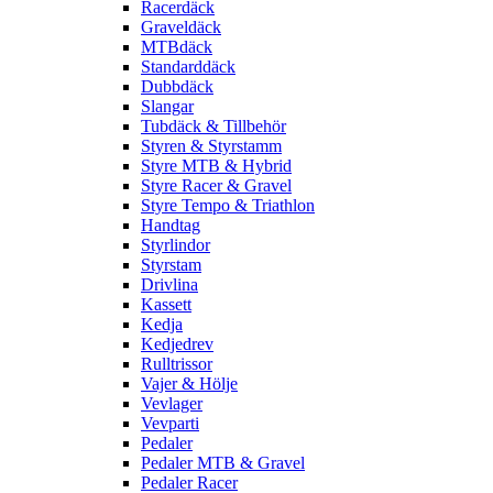
Racerdäck
Graveldäck
MTBdäck
Standarddäck
Dubbdäck
Slangar
Tubdäck & Tillbehör
Styren & Styrstamm
Styre MTB & Hybrid
Styre Racer & Gravel
Styre Tempo & Triathlon
Handtag
Styrlindor
Styrstam
Drivlina
Kassett
Kedja
Kedjedrev
Rulltrissor
Vajer & Hölje
Vevlager
Vevparti
Pedaler
Pedaler MTB & Gravel
Pedaler Racer