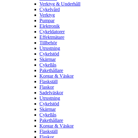
Verktyg & Underhåll
Cykelvård
Verktyg
Pumpar
Elektronik
Cykeldatorer
Effektmätare
Tillbehör
Utrustning
Cykelstöd
Skärmar
Cykellås
Pakethållare
Korgar & Väskor
Flaskställ
Flaskor
Sadelväskor
Utrustning
Cykelstöd
Skärmar
Cykellås
Pakethållare
Korgar & Väskor
Flaskställ
Flaskor