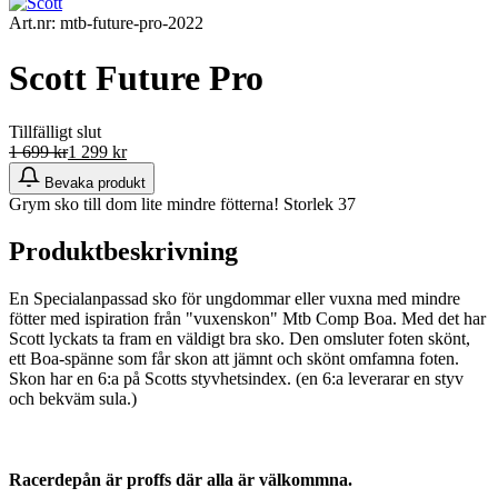
Art.nr: mtb-future-pro-2022
Scott Future Pro
Tillfälligt slut
1 699
kr
1 299
kr
Bevaka produkt
Grym sko till dom lite mindre fötterna! Storlek 37
Produktbeskrivning
En Specialanpassad sko för ungdommar eller vuxna med mindre
fötter med ispiration från "vuxenskon" Mtb Comp Boa. Med det har
Scott lyckats ta fram en väldigt bra sko. Den omsluter foten skönt,
ett Boa-spänne som får skon att jämnt och skönt omfamna foten.
Skon har en 6:a på Scotts styvhetsindex. (en 6:a leverarar en styv
och bekväm sula.)
Racerdepån är proffs där alla är välkommna.