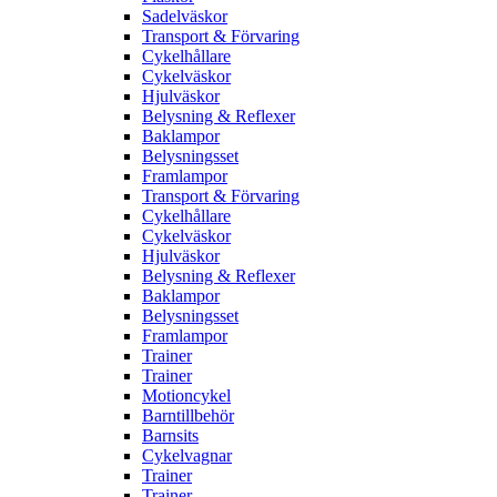
Sadelväskor
Transport & Förvaring
Cykelhållare
Cykelväskor
Hjulväskor
Belysning & Reflexer
Baklampor
Belysningsset
Framlampor
Transport & Förvaring
Cykelhållare
Cykelväskor
Hjulväskor
Belysning & Reflexer
Baklampor
Belysningsset
Framlampor
Trainer
Trainer
Motioncykel
Barntillbehör
Barnsits
Cykelvagnar
Trainer
Trainer