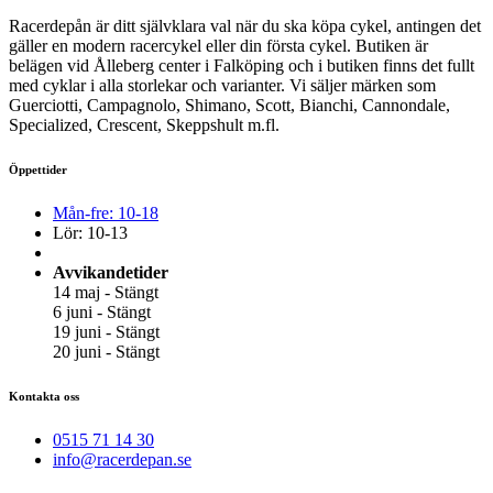
Racerdepån är ditt självklara val när du ska köpa cykel, antingen det
gäller en modern racercykel eller din första cykel. Butiken är
belägen vid Ålleberg center i Falköping och i butiken finns det fullt
med cyklar i alla storlekar och varianter. Vi säljer märken som
Guerciotti, Campagnolo, Shimano, Scott, Bianchi, Cannondale,
Specialized, Crescent, Skeppshult m.fl.
Öppettider
Mån-fre: 10-18
Lör: 10-13
Avvikandetider
14 maj - Stängt
6 juni - Stängt
19 juni - Stängt
20 juni - Stängt
Kontakta oss
0515 71 14 30
info@racerdepan.se