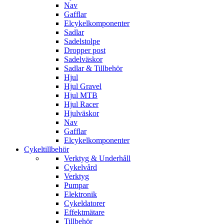
Nav
Gafflar
Elcykelkomponenter
Sadlar
Sadelstolpe
Dropper post
Sadelväskor
Sadlar & Tillbehör
Hjul
Hjul Gravel
Hjul MTB
Hjul Racer
Hjulväskor
Nav
Gafflar
Elcykelkomponenter
Cykeltillbehör
Verktyg & Underhåll
Cykelvård
Verktyg
Pumpar
Elektronik
Cykeldatorer
Effektmätare
Tillbehör