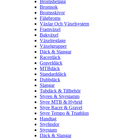
Bromsbelägg
Bromsok
Bromsskivor
Fälgbroms
Växlar Och Växelsystem
Framväxel
Bakväxel
Växelreglage
Växelgrupper
Däck & Slangar
Racerdäck
Graveldäck
MTBdäck
Standarddäck
Dubbdäck
Slangar
Tubdäck & Tillbehör
Styren & Styrstamm
Styre MTB & Hybrid
Styre Racer & Gravel
Styre Tempo & Triathlon
Handtag
Styrlindor
Styrstam
Däck & Slangar