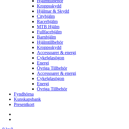
Hjälmtillbehör
Kroppsskydd
Hjälmar & Skydd
Cityhjälm
Racerhjälm
MTB Hjälm
Fullfacehjälm
Barnhjälm
Hjälmtillbehör
Kroppsskydd
Accessoarer & energi
Cykelglasögon
Energi
Övriga Tillbehör
Accessoarer & energi
Cykelglasögon
Energi
Övriga Tillbehör
Fyndhörna
Kunskapsbank
Presentkort