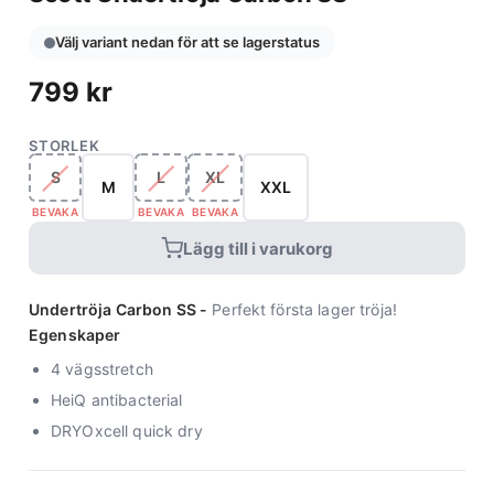
Välj variant nedan för att se lagerstatus
799
kr
STORLEK
S
L
XL
M
XXL
BEVAKA
BEVAKA
BEVAKA
Lägg till i varukorg
Undertröja Carbon SS -
Perfekt första lager tröja!
Egenskaper
4 vägsstretch
HeiQ antibacterial
DRYOxcell quick dry