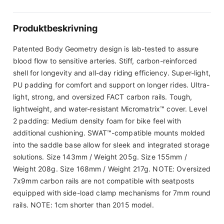
Produktbeskrivning
Patented Body Geometry design is lab-tested to assure
blood flow to sensitive arteries. Stiff, carbon-reinforced
shell for longevity and all-day riding efficiency. Super-light,
PU padding for comfort and support on longer rides. Ultra-
light, strong, and oversized FACT carbon rails. Tough,
lightweight, and water-resistant Micromatrix™ cover. Level
2 padding: Medium density foam for bike feel with
additional cushioning. SWAT™-compatible mounts molded
into the saddle base allow for sleek and integrated storage
solutions. Size 143mm / Weight 205g. Size 155mm /
Weight 208g. Size 168mm / Weight 217g. NOTE: Oversized
7x9mm carbon rails are not compatible with seatposts
equipped with side-load clamp mechanisms for 7mm round
rails. NOTE: 1cm shorter than 2015 model.