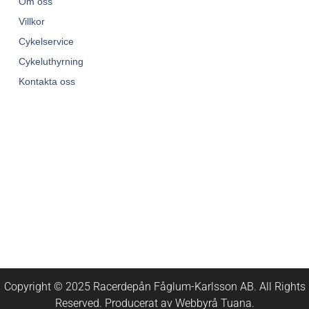
Om oss
Villkor
Cykelservice
Cykeluthyrning
Kontakta oss
Copyright © 2025 Racerdepån Fåglum-Karlsson AB. All Rights
Reserved. Producerat av
Webbyrå
Tuana
.​