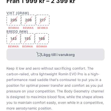
Från
1 999
kr
–
2 399
kr
VIKT (GRAM)
205
208
217
BEVAKA
BEVAKA
BEVAKA
BREDD (MM)
143
155
168
BEVAKA
BEVAKA
BEVAKA
Lägg till i varukorg
Keep it low and aero without sacrificing comfort. The
carbon-railed, ultra lightweight Romin EVO Pro is a high-
performance road saddle that's contoured to put you in a
position for optimal power transfer and comfort as you put
pressure on your competition. The Body Geometry channel
is designed to maximize blood flow, while the shape allows
you to maintain comfort easily, even while in a competitive,
more aerodynamic position.