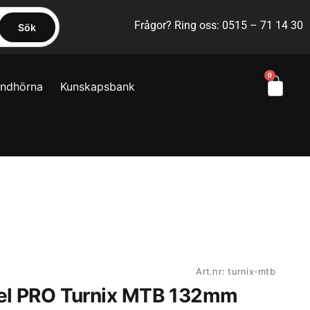
Frågor? Ring oss: 0515 – 71 14 30
Sök
0
yndhörna
Kunskapsbank
Art.nr: turnix-mtb
el PRO Turnix MTB 132mm