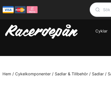
Cyklar
Hem
/
Cykelkomponenter
/
Sadlar & Tillbehör
/
Sadlar
/ S