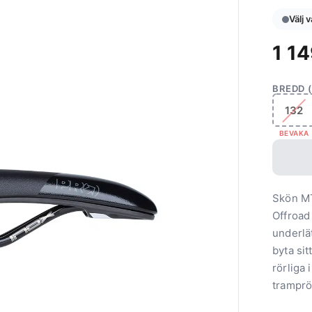
Välj 
1 1
BREDD 
132
BEVAKA
Skön MT
Offroad
underlä
byta sit
rörliga
tramprö