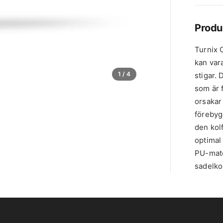
Produ
Turnix 
kan var
1
/ 4
stigar.
som är 
orsakar
förebyg
den kolf
optimal 
PU-mater
sadelkon