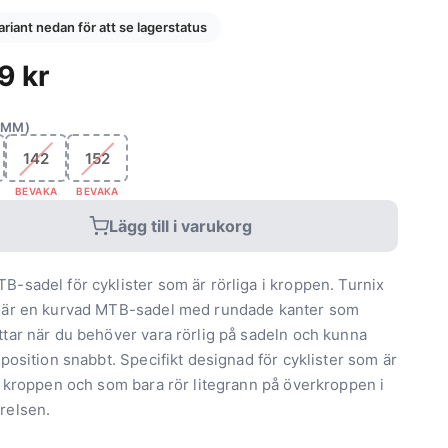
variant nedan för att se lagerstatus
49
kr
(MM)
142
152
BEVAKA
BEVAKA
Lägg till i varukorg
B-sadel för cyklister som är rörliga i kroppen. Turnix
 är en kurvad MTB-sadel med rundade kanter som
ttar när du behöver vara rörlig på sadeln och kunna
tposition snabbt. Specifikt designad för cyklister som är
 i kroppen och som bara rör litegrann på överkroppen i
relsen.