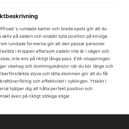
ktbeskrivning
Offroad´s rundade kanter och breda spets gör att du
a aktiv på sadeln och snabbt byta position på knixiga
 Dom rundade formerna gör att den passar personer
flexibla i kroppen eftersom sadeln inte är i vägen och
 skav, inte ens på riktigt långa pass. EVA-stoppningen
ger obehag och domningskänslor när du kör länge och
iberförstärkta styva och lätta stommen gör att du får
kraftöverföring och effektivitet i cyklingen. Ytskikt i
ial hjälper dig att hålla perfekt position och
takt även på riktigt stökiga stigar.