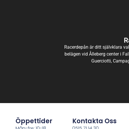
R
Racerdepån är ditt självklara val
belägen vid Ålleberg center i Fal
Guerciotti, Campag
Öppettider
Kontakta Oss
Mån-fre: 10-18
0515 71 14 30