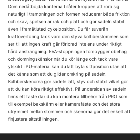
Dom nedåtböjda kanterna tillåter kroppen att röra sig
naturligt i trampningen och formen reducerar både friktion
och skav, spetsen är rak och platt och gör sadeln stabil
även i framåtlutad cykelposition. Du får suverän
kraftöverföring tack vare den styva kolfiberstommen som
ser till att ingen kraft går förlorad inte ens under riktigt
hård ansträngning. EVA-stoppningen förebygger obehag
och domningskänslor när du kör länge och tack vare
ytskikt i PU-material kan du lätt byta sittposition utan att
det känns som att du glider omkring på sadeln.
Kolfiberskenorna gör sadeln lätt, styv och stabil vilket gör
att du kan köra riktigt effektivt. På undersidan av sadeln
finns ett fäste där du kan montera tillbehör från PRO som
till exempel bakskärm eller kamerafäste och det stora
utrymmet mellan stommen och skenorna gör det enkelt att
finjustera sittställningen.