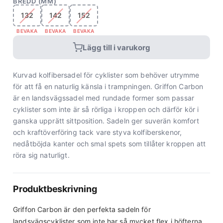
BREDD (MM)
132
142
152
BEVAKA
BEVAKA
BEVAKA
Lägg till i varukorg
Kurvad kolfibersadel för cyklister som behöver utrymme
för att få en naturlig känsla i trampningen. Griffon Carbon
är en landsvägssadel med rundade former som passar
cyklister som inte är så rörliga i kroppen och därför kör i
ganska upprätt sittposition. Sadeln ger suverän komfort
och kraftöverföring tack vare styva kolfiberskenor,
nedåtböjda kanter och smal spets som tillåter kroppen att
röra sig naturligt.
Produktbeskrivning
Griffon Carbon är den perfekta sadeln för
landsvägscyklister som inte har så mycket flex i höfterna.