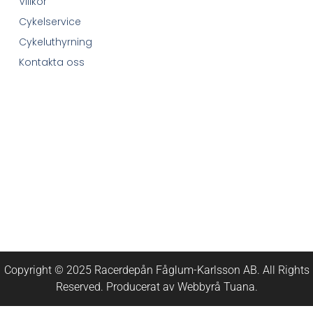
Villkor
Cykelservice
Cykeluthyrning
Kontakta oss
Copyright © 2025 Racerdepån Fåglum-Karlsson AB. All Rights
Reserved. Producerat av
Webbyrå
Tuana
.​