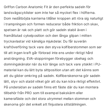
Griffon Carbon Anatomic Fit är den perfekta sadeln för
landsvägscyklister som inte har så mycket flex i höfterna.
Dom nedåtböjda kanterna tillåter kroppen att röra sig naturligt
i trampningen och formen reducerar både friktion och skav,
spetsen är rak och platt och gör sadeln stabil även i
framåtlutad cykelposition och den långa glipan i mitten
tryckavlastar vid känsliga mjukdelar. Du får suverän
kraftöverföring tack vare den styva kolfiberstommen som ser
till att ingen kraft går förlorad inte ens under riktigt hård
ansträngning. EVA-stoppningen förebygger obehag och
domningskänslor när du kör länge och tack vare ytskikt i PU-
material kan du lätt byta sittposition utan att det känns som
att du glider omkring på sadeln. Kolfiberskenorna gör sadeln
lätt, styv och stabil vilket gör att du kan köra riktigt effektivt.
På undersidan av sadeln finns ett fäste där du kan montera
tillbehör från PRO som till exempel bakskärm eller
kamerafäste och det stora utrymmet mellan stommen och
skenorna gör det enkelt att finjustera sittställningen.