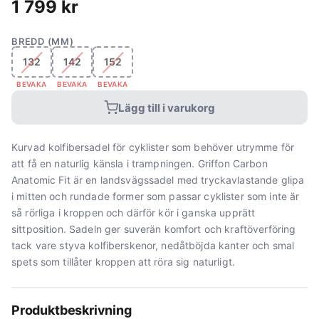
1 799
kr
BREDD (MM)
132
142
152
BEVAKA
BEVAKA
BEVAKA
Lägg till i varukorg
Kurvad kolfibersadel för cyklister som behöver utrymme för
att få en naturlig känsla i trampningen. Griffon Carbon
Anatomic Fit är en landsvägssadel med tryckavlastande glipa
i mitten och rundade former som passar cyklister som inte är
så rörliga i kroppen och därför kör i ganska upprätt
sittposition. Sadeln ger suverän komfort och kraftöverföring
tack vare styva kolfiberskenor, nedåtböjda kanter och smal
spets som tillåter kroppen att röra sig naturligt.
Produktbeskrivning