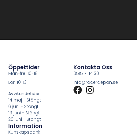
Öppettider
Kontakta Oss
Mån-fre: 10-18
0515 71 14 30
Lör: 10-13
info@racerdepan.se
Avvikandetider
14 maj - Stängt
6 juni - Stängt
19 juni - Stängt
20 juni - Stängt
Information
Kunskapsbank