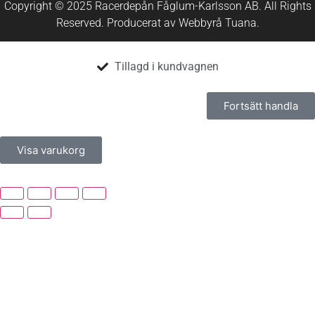
Copyright © 2025 Racerdepån Fåglum-Karlsson AB. All Rights
Reserved. Producerat av
Webbyrå
Tuana
.​
Tillagd i kundvagnen
Fortsätt handla
Visa varukorg